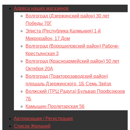
Адреса наших магазинов
Волгоград (Дзержинский район) 30 лет
Победы 70Г
Элиста (Республика Калмыкия) 1-й
Микрорайон, 17 Дом
Волгоград (Ворошиловский район) Рабоче-
Крестьянская 3
Волгоград (Красноармейский район) 50 лет
Октября 20А
Волгоград (Тракторозаводский район)
площадь Дзержинского, 1Б Семь Звёзд
Волжский (ТРЦ Радуга) Бульвар Профсоюзов
7Б
Камышин Пролетарская 56
Авторизация / Регистрация
Список Желаний