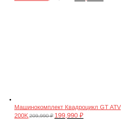
цена
цена:
составляла
199,990 ₽.
209,990 ₽.
Машинокомплект Квадроцикл GT ATV
199,990
₽
200K
Первоначальная
Текущая
209,990
₽
цена
цена:
составляла
199,990 ₽.