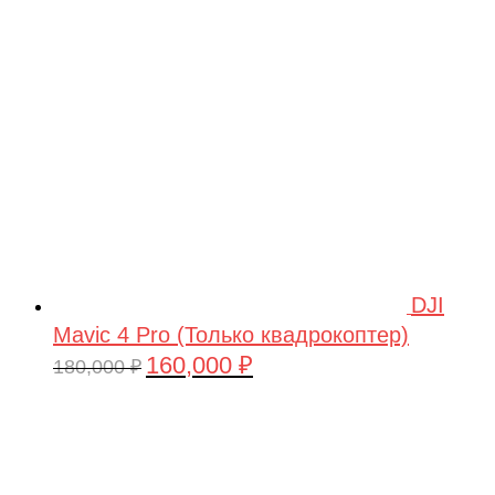
209,990 ₽.
DJI
Mavic 4 Pro (Только квадрокоптер)
160,000
₽
Первоначальная
Текущая
180,000
₽
цена
цена:
составляла
160,000 ₽.
180,000 ₽.