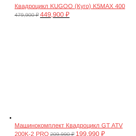
Квадроцикл KUGOO (Куго) K5MAX 400
449,900
₽
Первоначальная
Текущая
479,900
₽
цена
цена:
составляла
449,900 ₽.
479,900 ₽.
Машинокомплект Квадроцикл GT ATV
199,990
₽
200K-2 PRO
Первоначальная
Текущая
209,990
₽