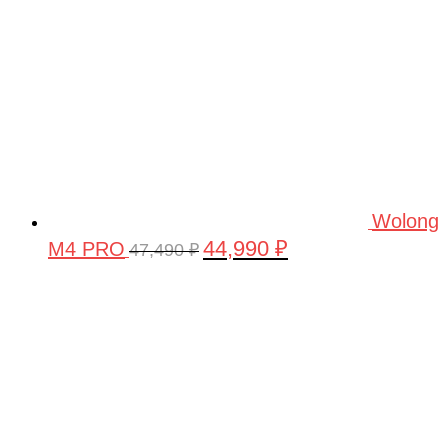
Wolong
44,990
₽
M4 PRO
Первоначальная
Текущая
47,490
₽
цена
цена:
составляла
44,990 ₽.
47,490 ₽.