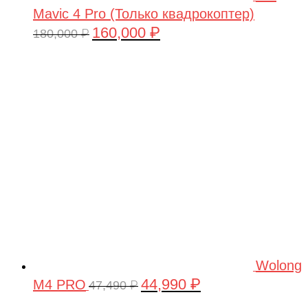
Mavic 4 Pro (Только квадрокоптер)
160,000
₽
Первоначальная
Текущая
180,000
₽
цена
цена:
составляла
160,000 ₽.
180,000 ₽.
Wolong
44,990
₽
M4 PRO
Первоначальная
Текущая
47,490
₽
цена
цена: