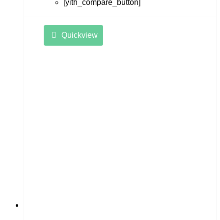
[yith_compare_button]
Quickview