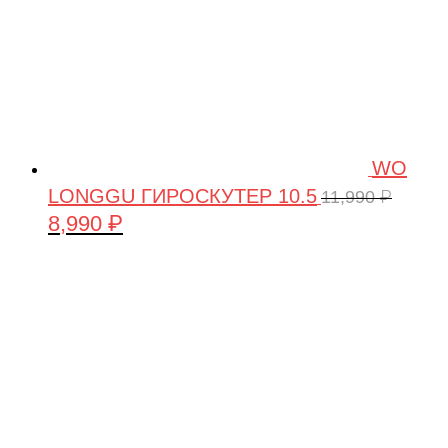
WO
LONGGU ГИРОСКУТЕР 10.5
11,990
₽
8,990
₽
Первоначальная
Текущая
цена
цена:
составляла
8,990 ₽.
11,990 ₽.