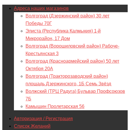
Адреса наших магазинов
Волгоград (Дзержинский район) 30 лет
Победы 70Г
Элиста (Республика Калмыкия) 1-й
Микрорайон, 17 Дом
Волгоград (Ворошиловский район) Рабоче-
Крестьянская 3
Волгоград (Красноармейский район) 50 лет
Октября 20А
Волгоград (Тракторозаводский район)
площадь Дзержинского, 1Б Семь Звёзд
Волжский (ТРЦ Радуга) Бульвар Профсоюзов
7Б
Камышин Пролетарская 56
Авторизация / Регистрация
Список Желаний