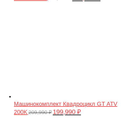
цена
цена:
составляла
199,990 ₽.
209,990 ₽.
Машинокомплект Квадроцикл GT ATV
199,990
₽
200K
Первоначальная
Текущая
209,990
₽
цена
цена:
составляла
199,990 ₽.