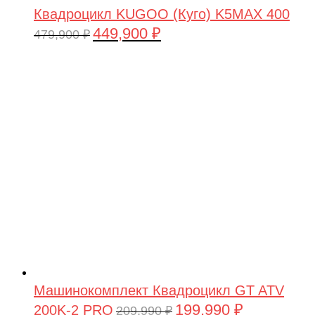
Квадроцикл KUGOO (Куго) K5MAX 400
449,900
₽
Первоначальная
Текущая
479,900
₽
цена
цена:
составляла
449,900 ₽.
479,900 ₽.
Машинокомплект Квадроцикл GT ATV
199,990
₽
200K-2 PRO
Первоначальная
Текущая
209,990
₽