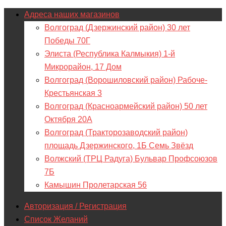
Адреса наших магазинов
Волгоград (Дзержинский район) 30 лет
Победы 70Г
Элиста (Республика Калмыкия) 1-й
Микрорайон, 17 Дом
Волгоград (Ворошиловский район) Рабоче-
Крестьянская 3
Волгоград (Красноармейский район) 50 лет
Октября 20А
Волгоград (Тракторозаводский район)
площадь Дзержинского, 1Б Семь Звёзд
Волжский (ТРЦ Радуга) Бульвар Профсоюзов
7Б
Камышин Пролетарская 56
Авторизация / Регистрация
Список Желаний