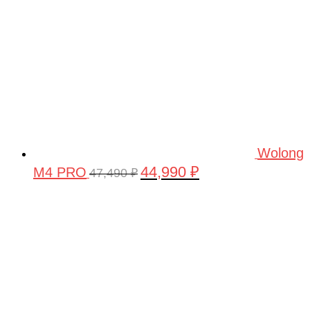
Wolong
44,990
₽
M4 PRO
Первоначальная
Текущая
47,490
₽
цена
цена:
составляла
44,990 ₽.
47,490 ₽.