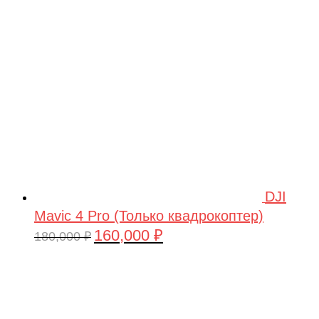
209,990 ₽.
DJI
Mavic 4 Pro (Только квадрокоптер)
160,000
₽
Первоначальная
Текущая
180,000
₽
цена
цена:
составляла
160,000 ₽.
180,000 ₽.