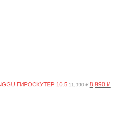
цена
цена:
составляла
8,990 ₽.
11,990 ₽.
8,990
₽
GGU ГИРОСКУТЕР 10.5
11,990
₽