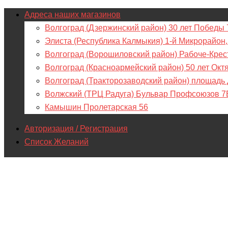
Адреса наших магазинов
Волгоград (Дзержинский район) 30 лет Победы 
Элиста (Республика Калмыкия) 1-й Микрорайон,
Волгоград (Ворошиловский район) Рабоче-Крес
Волгоград (Красноармейский район) 50 лет Окт
Волгоград (Тракторозаводский район) площадь
Волжский (ТРЦ Радуга) Бульвар Профсоюзов 7
Камышин Пролетарская 56
Авторизация / Регистрация
Список Желаний