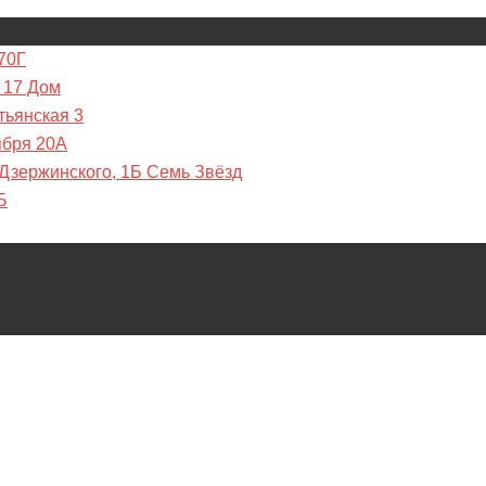
70Г
 17 Дом
тьянская 3
ября 20А
 Дзержинского, 1Б Семь Звёзд
Б