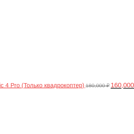
цена
составлял
180,000 ₽.
160,00
ic 4 Pro (Только квадрокоптер)
180,000
₽
Первоначальная
Текущая
цена
цена:
составляла
44,990 ₽.
47,490 ₽.