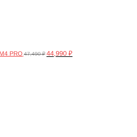
44,990
₽
 M4 PRO
47,490
₽
Первоначальная
Текущая
цена
цена:
составляла
58,990 ₽.
61,990 ₽.