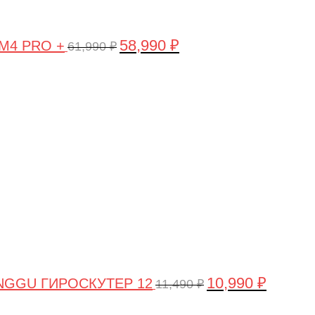
58,990
₽
 M4 PRO +
61,990
₽
Первоначальная
Текущая
цена
цена:
составляла
10,990 ₽.
11,490 ₽.
10,990
₽
NGGU ГИРОСКУТЕР 12
11,490
₽
Первоначальная
Текущая