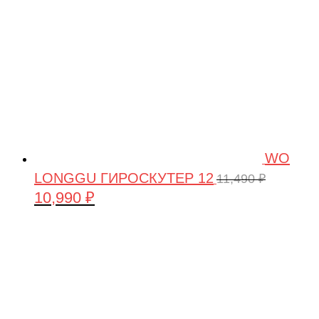
WO
LONGGU ГИРОСКУТЕР 12
11,490
₽
10,990
₽
Первоначальная
Текущая
цена
цена:
составляла
10,990 ₽.
11,490 ₽.