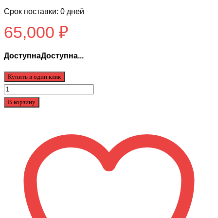
Срок поставки: 0 дней
65,000
₽
ДоступнаДоступна...
Купить в один клик
Количество
товара
В корзину
VELOCIFERO
MINIMAD
PLUS
OFFROAD