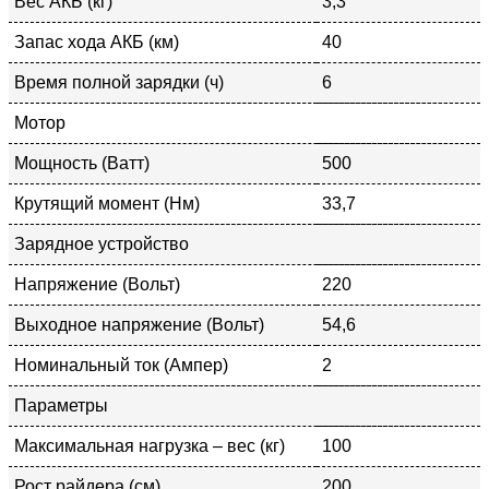
Вес АКБ (кг)
3,3
Запас хода АКБ (км)
40
Время полной зарядки (ч)
6
Мотор
Мощность (Ватт)
500
Крутящий момент (Нм)
33,7
Зарядное устройство
Напряжение (Вольт)
220
Выходное напряжение (Вольт)
54,6
Номинальный ток (Ампер)
2
Параметры
Максимальная нагрузка – вес (кг)
100
Рост райдера (см)
200