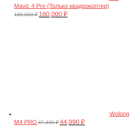
Mavic 4 Pro (Только квадрокоптер)
160,000
₽
Первоначальная
Текущая
180,000
₽
цена
цена:
составляла
160,000 ₽.
180,000 ₽.
Wolong
44,990
₽
M4 PRO
Первоначальная
Текущая
47,490
₽
цена
цена: