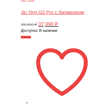
Jin Ying G5 Pro с багажником
37,990
₽
Первоначальная
Текущая
39,990
₽
цена
цена:
Доступно:
В наличии
составляла
37,990 ₽.
В корзину
39,990 ₽.