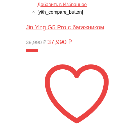
Добавить в Избранное
[yith_compare_button]
Jin Ying G5 Pro с багажником
37,990
₽
Первоначальная
Текущая
39,990
₽
цена
цена:
В корзину
составляла
37,990 ₽.
39,990 ₽.