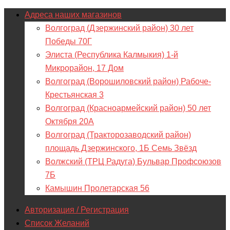
Адреса наших магазинов
Волгоград (Дзержинский район) 30 лет
Победы 70Г
Элиста (Республика Калмыкия) 1-й
Микрорайон, 17 Дом
Волгоград (Ворошиловский район) Рабоче-
Крестьянская 3
Волгоград (Красноармейский район) 50 лет
Октября 20А
Волгоград (Тракторозаводский район)
площадь Дзержинского, 1Б Семь Звёзд
Волжский (ТРЦ Радуга) Бульвар Профсоюзов
7Б
Камышин Пролетарская 56
Авторизация / Регистрация
Список Желаний