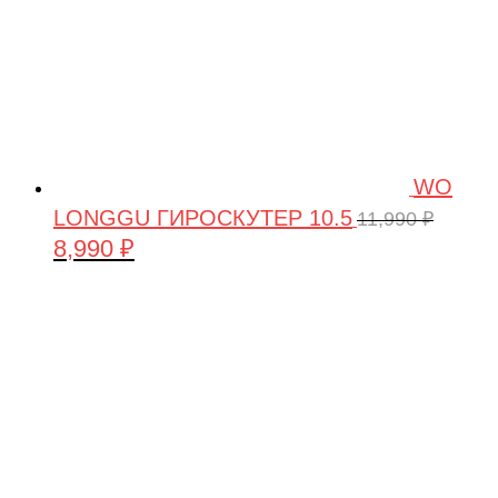
WO
LONGGU ГИРОСКУТЕР 10.5
11,990
₽
8,990
₽
Первоначальная
Текущая
цена
цена:
составляла
8,990 ₽.
11,990 ₽.