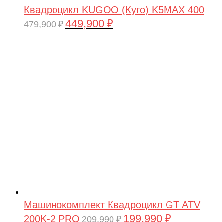
Квадроцикл KUGOO (Куго) K5MAX 400
449,900
₽
Первоначальная
Текущая
479,900
₽
цена
цена:
составляла
449,900 ₽.
479,900 ₽.
Машинокомплект Квадроцикл GT ATV
199,990
₽
200K-2 PRO
Первоначальная
Текущая
209,990
₽