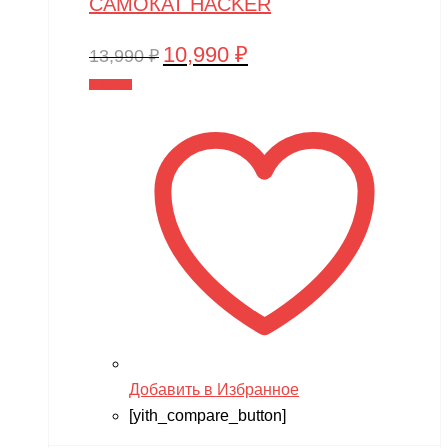
САМОКАТ HACKER
10,990
₽
Первоначальная
Текущая
13,990
₽
цена
цена:
В корзину
составляла
10,990 ₽.
13,990 ₽.
Добавить в Избранное
[yith_compare_button]