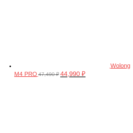
Wolong
44,990
₽
M4 PRO
Первоначальная
Текущая
47,490
₽
цена
цена:
составляла
44,990 ₽.
47,490 ₽.