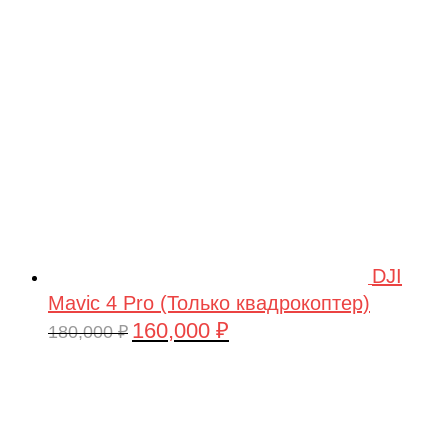
209,990 ₽.
DJI
Mavic 4 Pro (Только квадрокоптер)
160,000
₽
Первоначальная
Текущая
180,000
₽
цена
цена:
составляла
160,000 ₽.
180,000 ₽.