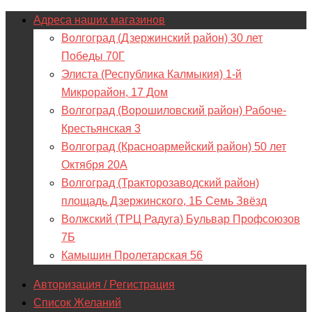
Адреса наших магазинов
Волгоград (Дзержинский район) 30 лет
Победы 70Г
Элиста (Республика Калмыкия) 1-й
Микрорайон, 17 Дом
Волгоград (Ворошиловский район) Рабоче-
Крестьянская 3
Волгоград (Красноармейский район) 50 лет
Октября 20А
Волгоград (Тракторозаводский район)
площадь Дзержинского, 1Б Семь Звёзд
Волжский (ТРЦ Радуга) Бульвар Профсоюзов
7Б
Камышин Пролетарская 56
Авторизация / Регистрация
Список Желаний