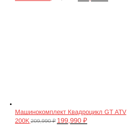
цена
цена:
составляла
199,990 ₽.
209,990 ₽.
Машинокомплект Квадроцикл GT ATV
199,990
₽
200K
Первоначальная
Текущая
209,990
₽
цена
цена:
составляла
199,990 ₽.