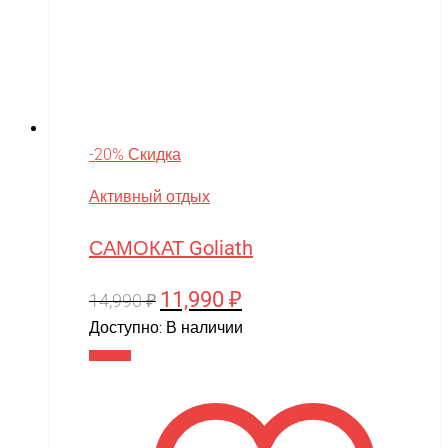
-20% Скидка
Активный отдых
САМОКАТ Goliath
11,990
₽
Первоначальная
Текущая
14,990
₽
цена
цена:
Доступно:
В наличии
составляла
11,990 ₽.
В корзину
14,990 ₽.