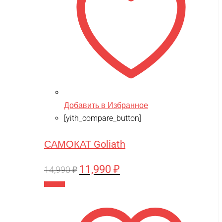
Добавить в Избранное
[yith_compare_button]
САМОКАТ Goliath
11,990
₽
Первоначальная
Текущая
14,990
₽
цена
цена:
В корзину
составляла
11,990 ₽.
14,990 ₽.