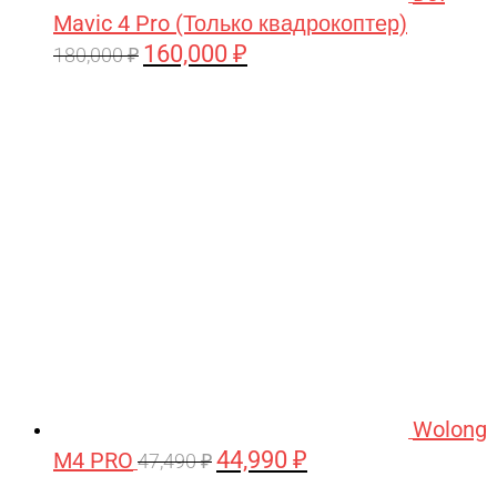
Mavic 4 Pro (Только квадрокоптер)
160,000
₽
Первоначальная
Текущая
180,000
₽
цена
цена:
составляла
160,000 ₽.
180,000 ₽.
Wolong
44,990
₽
M4 PRO
Первоначальная
Текущая
47,490
₽
цена
цена: