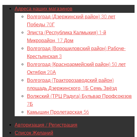
Адреса наших магазинов
Волгоград (Дзержинский район) 30 лет
Победы 70Г
Элиста (Республика Калмыкия) 1-й
Микрорайон, 17 Дом
Волгоград (Ворошиловский район) Рабоче-
Крестьянская 3
Волгоград (Красноармейский район) 50 лет
Октября 20А
Волгоград (Тракторозаводский район)
площадь Дзержинского, 1Б Семь Звёзд
Волжский (ТРЦ Радуга) Бульвар Профсоюзов
7Б
Камышин Пролетарская 56
Авторизация / Регистрация
Список Желаний