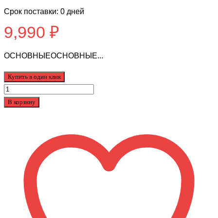
Срок поставки: 0 дней
9,990
₽
ОСНОВНЫЕОСНОВНЫЕ...
Купить в один клик
Количество
товара
В корзину
Велосипед
BLACK
AQUA
Princess
20