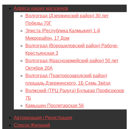
Адреса наших магазинов
Волгоград (Дзержинский район) 30 лет
Победы 70Г
Элиста (Республика Калмыкия) 1-й
Микрорайон, 17 Дом
Волгоград (Ворошиловский район) Рабоче-
Крестьянская 3
Волгоград (Красноармейский район) 50 лет
Октября 20А
Волгоград (Тракторозаводский район)
площадь Дзержинского, 1Б Семь Звёзд
Волжский (ТРЦ Радуга) Бульвар Профсоюзов
7Б
Камышин Пролетарская 56
Авторизация / Регистрация
Список Желаний