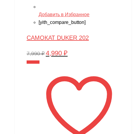
Добавить в Избранное
[yith_compare_button]
САМОКАТ DUKER 202
4,990
₽
Первоначальная
Текущая
7,990
₽
цена
цена:
В корзину
составляла
4,990 ₽.
7,990 ₽.