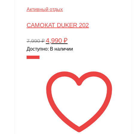
Активный отдых
САМОКАТ DUKER 202
4,990
₽
Первоначальная
Текущая
7,990
₽
цена
цена:
Доступно:
В наличии
составляла
4,990 ₽.
В корзину
7,990 ₽.