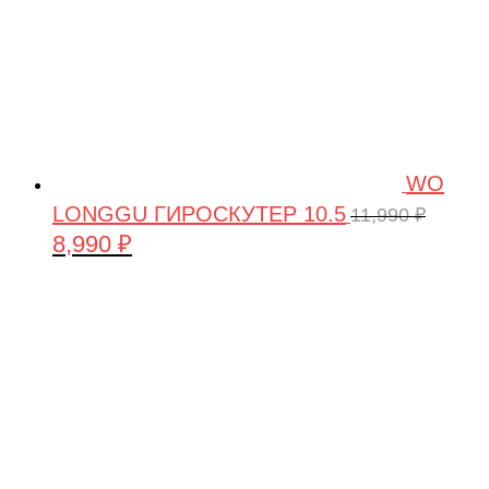
WO
LONGGU ГИРОСКУТЕР 10.5
11,990
₽
8,990
₽
Первоначальная
Текущая
цена
цена:
составляла
8,990 ₽.
11,990 ₽.