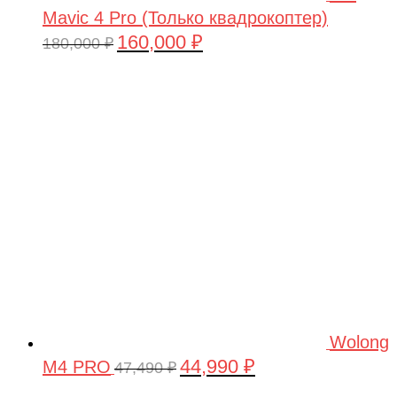
Mavic 4 Pro (Только квадрокоптер)
160,000
₽
Первоначальная
Текущая
180,000
₽
цена
цена:
составляла
160,000 ₽.
180,000 ₽.
Wolong
44,990
₽
M4 PRO
Первоначальная
Текущая
47,490
₽
цена
цена: