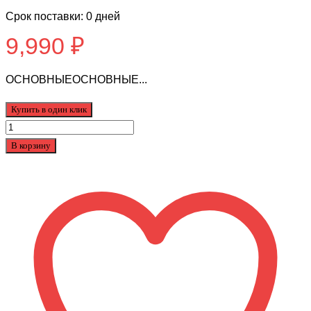
Срок поставки: 0 дней
9,990
₽
ОСНОВНЫЕОСНОВНЫЕ...
Купить в один клик
Количество
товара
В корзину
Велосипед
BLACK
AQUA
Princess
20