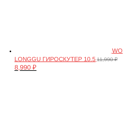
WO
LONGGU ГИРОСКУТЕР 10.5
11,990
₽
8,990
₽
Первоначальная
Текущая
цена
цена:
составляла
8,990 ₽.
11,990 ₽.