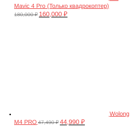
Mavic 4 Pro (Только квадрокоптер)
160,000
₽
Первоначальная
Текущая
180,000
₽
цена
цена:
составляла
160,000 ₽.
180,000 ₽.
Wolong
44,990
₽
M4 PRO
Первоначальная
Текущая
47,490
₽
цена
цена: