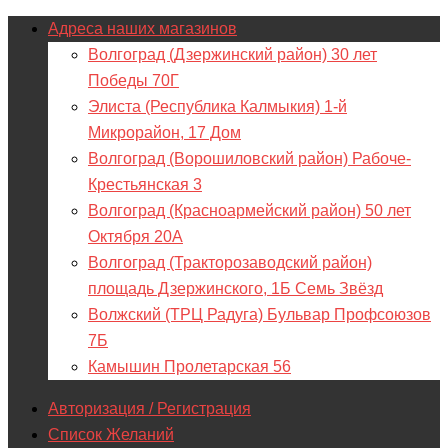
Адреса наших магазинов
Волгоград (Дзержинский район) 30 лет
Победы 70Г
Элиста (Республика Калмыкия) 1-й
Микрорайон, 17 Дом
Волгоград (Ворошиловский район) Рабоче-
Крестьянская 3
Волгоград (Красноармейский район) 50 лет
Октября 20А
Волгоград (Тракторозаводский район)
площадь Дзержинского, 1Б Семь Звёзд
Волжский (ТРЦ Радуга) Бульвар Профсоюзов
7Б
Камышин Пролетарская 56
Авторизация / Регистрация
Список Желаний