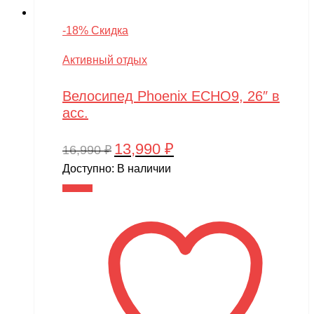
-18% Скидка
Активный отдых
Велосипед Phoenix ECHO9, 26″ в
асс.
13,990
₽
Первоначальная
Текущая
16,990
₽
цена
цена:
Доступно:
В наличии
составляла
13,990 ₽.
В корзину
16,990 ₽.