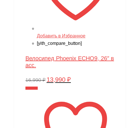
Добавить в Избранное
[yith_compare_button]
Велосипед Phoenix ECHO9, 26″ в
асс.
13,990
₽
Первоначальная
Текущая
16,990
₽
цена
цена:
В корзину
составляла
13,990 ₽.
16,990 ₽.