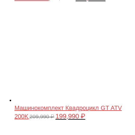
цена
цена:
составляла
199,990 ₽.
209,990 ₽.
Машинокомплект Квадроцикл GT ATV
199,990
₽
200K
Первоначальная
Текущая
209,990
₽
цена
цена:
составляла
199,990 ₽.