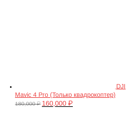
209,990 ₽.
DJI
Mavic 4 Pro (Только квадрокоптер)
160,000
₽
Первоначальная
Текущая
180,000
₽
цена
цена:
составляла
160,000 ₽.
180,000 ₽.