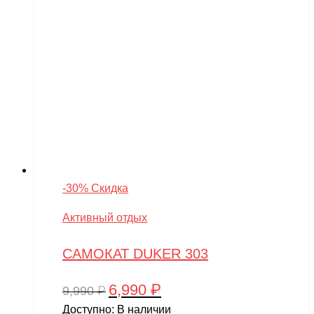
-30% Скидка
Активный отдых
САМОКАТ DUKER 303
6,990
₽
Первоначальная
Текущая
9,990
₽
цена
цена:
Доступно:
В наличии