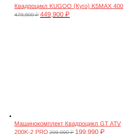
Квадроцикл KUGOO (Куго) K5MAX 400
449,900
₽
Первоначальная
Текущая
479,900
₽
цена
цена:
составляла
449,900 ₽.
479,900 ₽.
Машинокомплект Квадроцикл GT ATV
199,990
₽
200K-2 PRO
Первоначальная
Текущая
209,990
₽