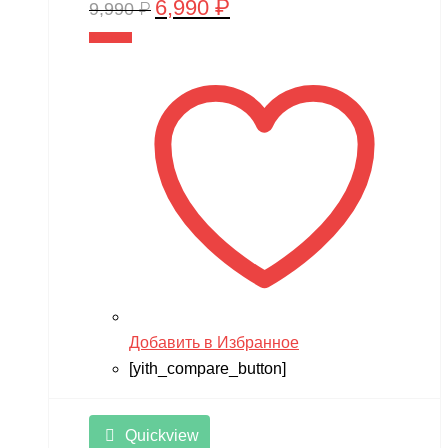
6,990
₽
Первоначальная
Текущая
9,990
₽
цена
цена:
В корзину
составляла
6,990 ₽.
9,990 ₽.
Добавить в Избранное
[yith_compare_button]
Quickview