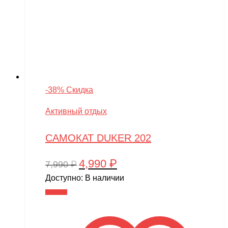
-38% Скидка
Активный отдых
САМОКАТ DUKER 202
4,990
₽
Первоначальная
Текущая
7,990
₽
цена
цена:
Доступно:
В наличии
составляла
4,990 ₽.
В корзину
7,990 ₽.