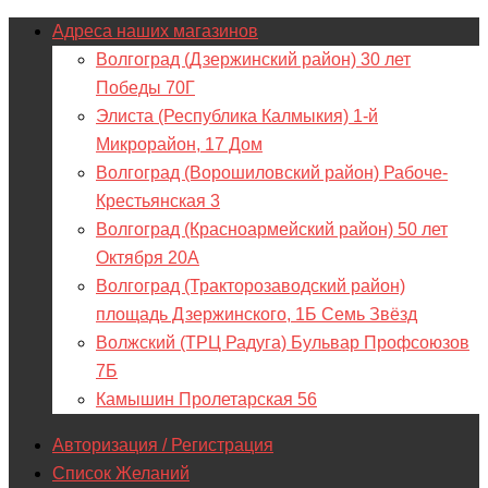
Адреса наших магазинов
Волгоград (Дзержинский район) 30 лет
Победы 70Г
Элиста (Республика Калмыкия) 1-й
Микрорайон, 17 Дом
Волгоград (Ворошиловский район) Рабоче-
Крестьянская 3
Волгоград (Красноармейский район) 50 лет
Октября 20А
Волгоград (Тракторозаводский район)
площадь Дзержинского, 1Б Семь Звёзд
Волжский (ТРЦ Радуга) Бульвар Профсоюзов
7Б
Камышин Пролетарская 56
Авторизация / Регистрация
Список Желаний