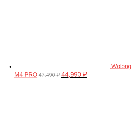
Wolong
44,990
₽
M4 PRO
Первоначальная
Текущая
47,490
₽
цена
цена:
составляла
44,990 ₽.
47,490 ₽.