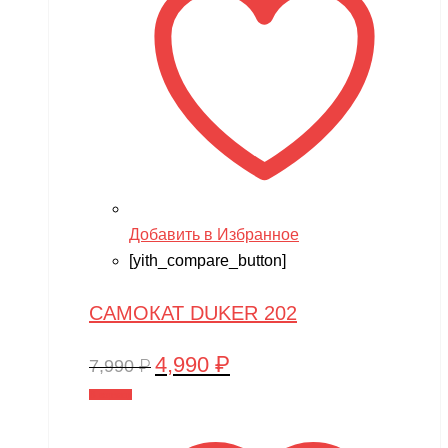
Добавить в Избранное
[yith_compare_button]
САМОКАТ DUKER 202
4,990
₽
Первоначальная
Текущая
7,990
₽
цена
цена:
В корзину
составляла
4,990 ₽.
7,990 ₽.