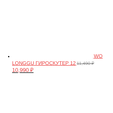
WO
LONGGU ГИРОСКУТЕР 12
11,490
₽
10,990
₽
Первоначальная
Текущая
цена
цена:
составляла
10,990 ₽.
11,490 ₽.