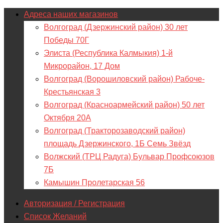
Адреса наших магазинов
Волгоград (Дзержинский район) 30 лет
Победы 70Г
Элиста (Республика Калмыкия) 1-й
Микрорайон, 17 Дом
Волгоград (Ворошиловский район) Рабоче-
Крестьянская 3
Волгоград (Красноармейский район) 50 лет
Октября 20А
Волгоград (Тракторозаводский район)
площадь Дзержинского, 1Б Семь Звёзд
Волжский (ТРЦ Радуга) Бульвар Профсоюзов
7Б
Камышин Пролетарская 56
Авторизация / Регистрация
Список Желаний