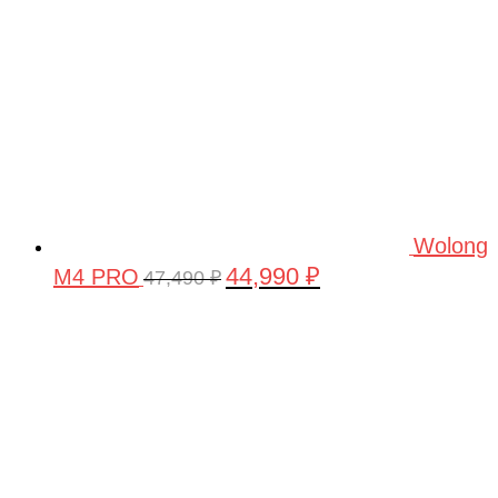
Wolong
44,990
₽
M4 PRO
Первоначальная
Текущая
47,490
₽
цена
цена:
составляла
44,990 ₽.
47,490 ₽.