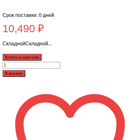
Срок поставки: 0 дней
10,490
₽
СкладнойСкладной...
Купить в один клик
Количество
товара
В корзину
ВЕЛОСИПЕД
Pilot
410
20
Z011