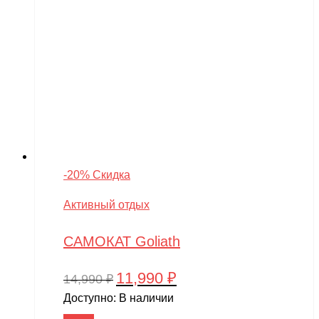
-20% Скидка
Активный отдых
САМОКАТ Goliath
11,990
₽
Первоначальная
Текущая
14,990
₽
цена
цена:
Доступно:
В наличии
составляла
11,990 ₽.
В корзину