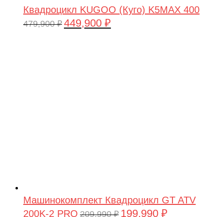
Квадроцикл KUGOO (Куго) K5MAX 400
449,900
₽
Первоначальная
Текущая
479,900
₽
цена
цена:
составляла
449,900 ₽.
479,900 ₽.
Машинокомплект Квадроцикл GT ATV
199,990
₽
200K-2 PRO
Первоначальная
Текущая
209,990
₽