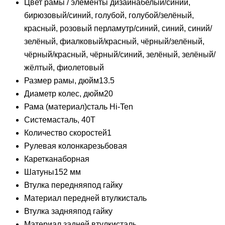
Цвет рамы / элементы дизайна
белый/синий,
бирюзовый/синий, голубой, голубой/зелёный,
красный, розовый перламутр/синий, синий, синий/
зелёный, фиалковый/красный, чёрный/зелёный,
чёрный/красный, чёрный/синий, зелёный, зелёный/
жёлтый, фиолетовый
Размер рамы, дюйм
13.5
Диаметр колес, дюйм
20
Рама (материал)
сталь Hi-Ten
Система
сталь, 40T
Количество скоростей
1
Рулевая колонка
резьбовая
Каретка
наборная
Шатуны
152 мм
Втулка передняя
под гайку
Материал передней втулки
сталь
Втулка задняя
под гайку
Материал задней втулки
сталь