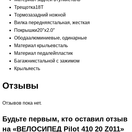
Трещотка
18T
Тормоза
задний ножной
Вилка передняя
cтальная, жесткая
Покрышки
20″x2.0″
Обода
алюминиевые, одинарные
Материал крыльев
сталь
Материал педалей
пластик
Багажник
стальной с зажимом
Крылья
есть
Отзывы
Отзывов пока нет.
Будьте первым, кто оставил отзыв
на «ВЕЛОСИПЕД Pilot 410 20 Z011»