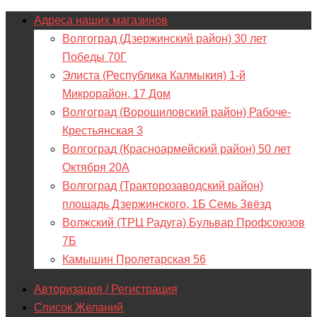
Адреса наших магазинов
Волгоград (Дзержинский район) 30 лет
Победы 70Г
Элиста (Республика Калмыкия) 1-й
Микрорайон, 17 Дом
Волгоград (Ворошиловский район) Рабоче-
Крестьянская 3
Волгоград (Красноармейский район) 50 лет
Октября 20А
Волгоград (Тракторозаводский район)
площадь Дзержинского, 1Б Семь Звёзд
Волжский (ТРЦ Радуга) Бульвар Профсоюзов
7Б
Камышин Пролетарская 56
Авторизация / Регистрация
Список Желаний