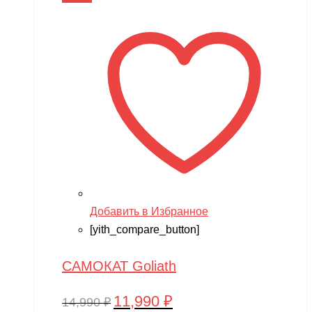
14,990 ₽.
Добавить в Избранное
[yith_compare_button]
САМОКАТ Goliath
11,990
₽
Первоначальная
Текущая
14,990
₽