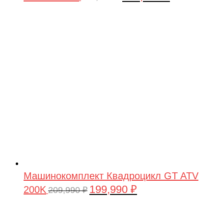
цена
цена:
составляла
199,990 ₽.
209,990 ₽.
Машинокомплект Квадроцикл GT ATV
199,990
₽
200K
Первоначальная
Текущая
209,990
₽
цена
цена:
составляла
199,990 ₽.