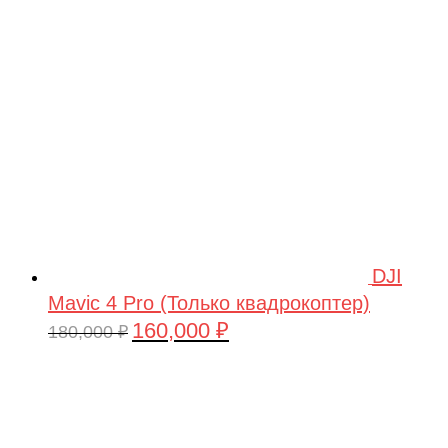
209,990 ₽.
DJI
Mavic 4 Pro (Только квадрокоптер)
160,000
₽
Первоначальная
Текущая
180,000
₽
цена
цена:
составляла
160,000 ₽.
180,000 ₽.