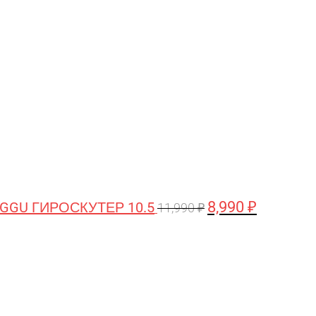
цена
цена:
составляла
8,990 ₽.
11,990 ₽.
8,990
₽
GGU ГИРОСКУТЕР 10.5
11,990
₽