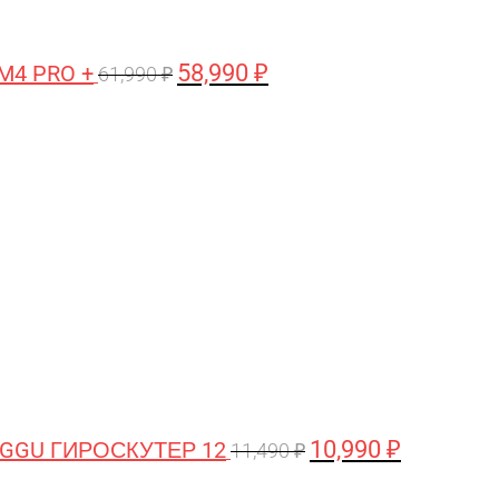
58,990
₽
M4 PRO +
61,990
₽
Первоначальная
Текущая
цена
цена:
составляла
10,990 ₽.
11,490 ₽.
10,990
₽
GGU ГИРОСКУТЕР 12
11,490
₽
Первоначальная
Текущая