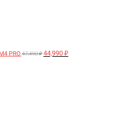
44,990
₽
 M4 PRO
47,490
₽
Первоначальная
Текущая
цена
цена:
составляла
58,990 ₽.
61,990 ₽.