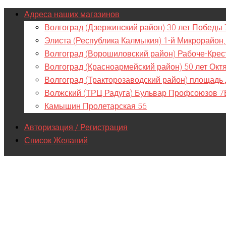
Адреса наших магазинов
Волгоград (Дзержинский район) 30 лет Победы 
Элиста (Республика Калмыкия) 1-й Микрорайон,
Волгоград (Ворошиловский район) Рабоче-Крес
Волгоград (Красноармейский район) 50 лет Окт
Волгоград (Тракторозаводский район) площадь
Волжский (ТРЦ Радуга) Бульвар Профсоюзов 7
Камышин Пролетарская 56
Авторизация / Регистрация
Список Желаний