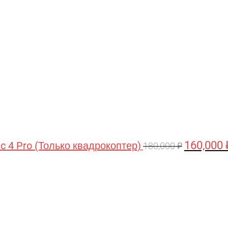
цена
составляла
180,000 ₽.
160,000
ic 4 Pro (Только квадрокоптер)
180,000
₽
Первоначальная
Текущая
цена
цена:
составляла
44,990 ₽.
47,490 ₽.