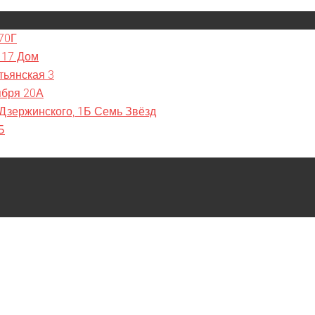
70Г
 17 Дом
тьянская 3
ября 20А
 Дзержинского, 1Б Семь Звёзд
Б