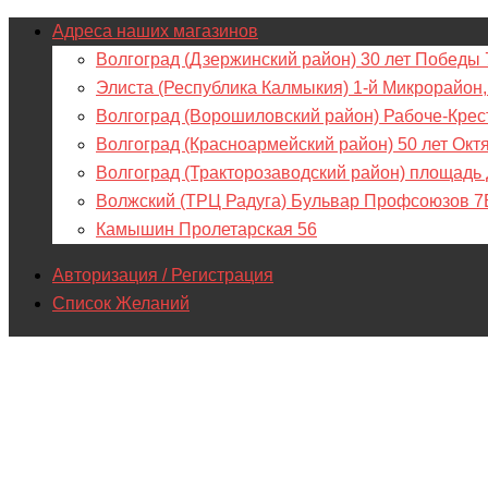
Адреса наших магазинов
Волгоград (Дзержинский район) 30 лет Победы 
Элиста (Республика Калмыкия) 1-й Микрорайон,
Волгоград (Ворошиловский район) Рабоче-Крес
Волгоград (Красноармейский район) 50 лет Окт
Волгоград (Тракторозаводский район) площадь
Волжский (ТРЦ Радуга) Бульвар Профсоюзов 7
Камышин Пролетарская 56
Авторизация / Регистрация
Список Желаний