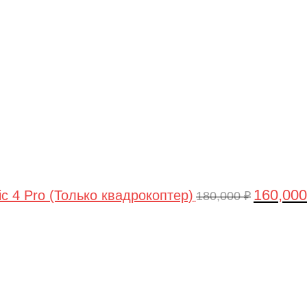
цена
составлял
180,000 ₽.
160,00
ic 4 Pro (Только квадрокоптер)
180,000
₽
Первоначальная
Текущая
цена
цена:
составляла
44,990 ₽.
47,490 ₽.