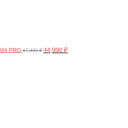
44,990
₽
 M4 PRO
47,490
₽
Первоначальная
Текущая
цена
цена:
составляла
58,990 ₽.
61,990 ₽.