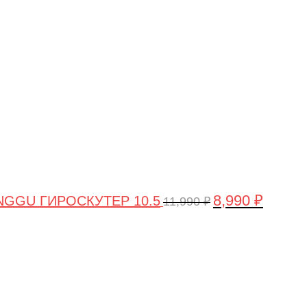
цена
цена:
составляла
8,990 ₽.
11,990 ₽.
8,990
₽
GGU ГИРОСКУТЕР 10.5
11,990
₽