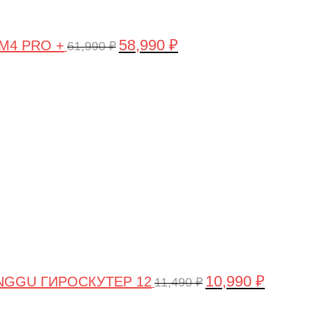
58,990
₽
 M4 PRO +
61,990
₽
Первоначальная
Текущая
цена
цена:
составляла
10,990 ₽.
11,490 ₽.
10,990
₽
NGGU ГИРОСКУТЕР 12
11,490
₽
Первоначальная
Текущая