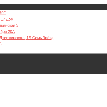
70Г
 17 Дом
тьянская 3
ября 20А
 Дзержинского, 1Б Семь Звёзд
Б