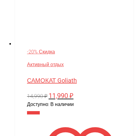
-20% Скидка
Активный отдых
САМОКАТ Goliath
11,990
₽
Первоначальная
Текущая
14,990
₽
цена
цена:
Доступно:
В наличии
составляла
11,990 ₽.
В корзину
14,990 ₽.