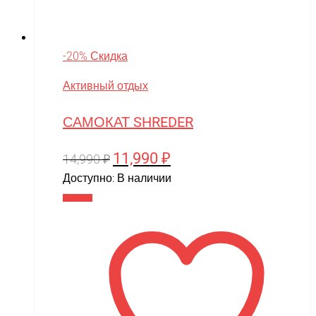
-20% Скидка
Активный отдых
САМОКАТ SHREDER
11,990
₽
Первоначальная
Текущая
14,990
₽
цена
цена:
Доступно:
В наличии
составляла
11,990 ₽.
В корзину
14,990 ₽.