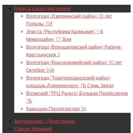
Адреса наших магазинов
Волгоград (Дзержинский район) 30 лет
Победы 70Г
Элиста (Республика Калмыкия) 1-й
Микрорайон, 17 Дом
Волгоград (Ворошиловский район) Рабоче-
Крестьянская 3
Волгоград (Красноармейский район) 50 лет
Октября 20А
Волгоград (Тракторозаводский район)
площадь Дзержинского, 1Б Семь Звёзд
Волжский (ТРЦ Радуга) Бульвар Профсоюзов
7Б
Камышин Пролетарская 56
Авторизация / Регистрация
Список Желаний