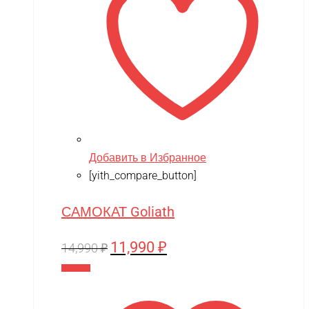
Добавить в Избранное
[yith_compare_button]
САМОКАТ Goliath
11,990
₽
Первоначальная
Текущая
14,990
₽
цена
цена:
В корзину
составляла
11,990 ₽.
14,990 ₽.