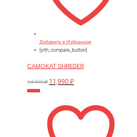
Добавить в Избранное
[yith_compare_button]
САМОКАТ SHREDER
11,990
₽
Первоначальная
Текущая
14,990
₽
цена
цена:
В корзину
составляла
11,990 ₽.
14,990 ₽.