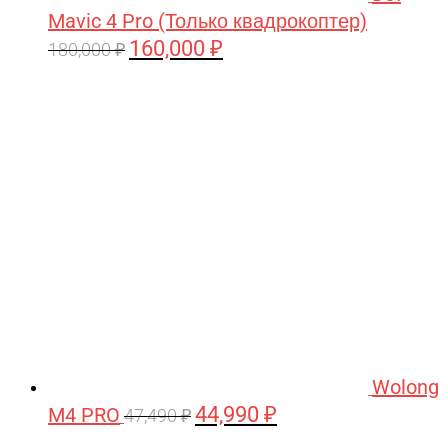
Mavic 4 Pro (Только квадрокоптер)
160,000
₽
Первоначальная
Текущая
180,000
₽
цена
цена:
составляла
160,000 ₽.
180,000 ₽.
Wolong
44,990
₽
M4 PRO
Первоначальная
Текущая
47,490
₽
цена
цена: