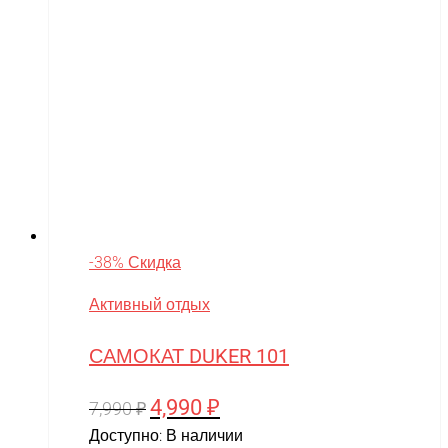
-38% Скидка
Активный отдых
САМОКАТ DUKER 101
4,990
₽
Первоначальная
Текущая
7,990
₽
цена
цена:
Доступно:
В наличии