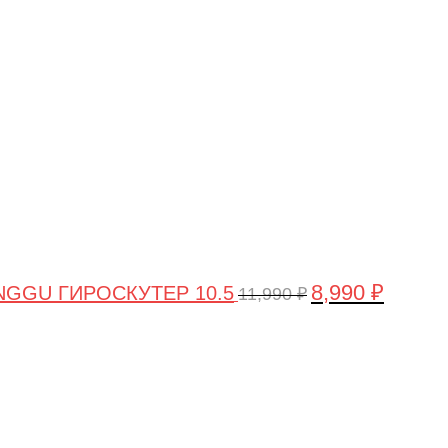
цена
цена:
составляла
8,990 ₽.
11,990 ₽.
8,990
₽
GGU ГИРОСКУТЕР 10.5
11,990
₽