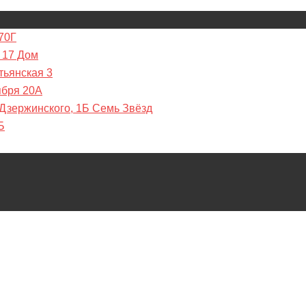
70Г
 17 Дом
тьянская 3
ября 20А
 Дзержинского, 1Б Семь Звёзд
Б