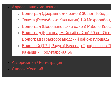
Адреса наших магазинов
Волгоград (Дзержинский район) 30 лет Победы 
Элиста (Республика Калмыкия) 1-й Микрорайон,
Волгоград (Ворошиловский район) Рабоче-Крес
Волгоград (Красноармейский район) 50 лет Окт
Волгоград (Тракторозаводский район) площадь
Волжский (ТРЦ Радуга) Бульвар Профсоюзов 7
Камышин Пролетарская 56
Авторизация / Регистрация
Список Желаний