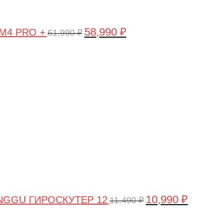
58,990
₽
 M4 PRO +
61,990
₽
Первоначальная
Текущая
цена
цена:
составляла
10,990 ₽.
11,490 ₽.
10,990
₽
NGGU ГИРОСКУТЕР 12
11,490
₽
Первоначальная
Текущая