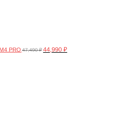
44,990
₽
 M4 PRO
47,490
₽
Первоначальная
Текущая
цена
цена:
составляла
58,990 ₽.
61,990 ₽.