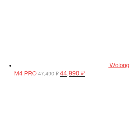
Wolong
44,990
₽
M4 PRO
Первоначальная
Текущая
47,490
₽
цена
цена:
составляла
44,990 ₽.
47,490 ₽.