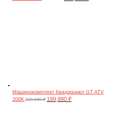
цена
цена:
составляла
199,990 ₽.
209,990 ₽.
Машинокомплект Квадроцикл GT ATV
199,990
₽
200K
Первоначальная
Текущая
209,990
₽
цена
цена:
составляла
199,990 ₽.