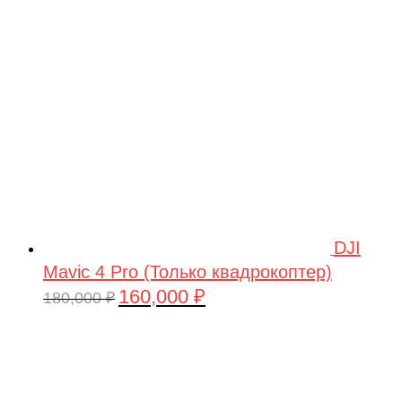
209,990 ₽.
DJI
Mavic 4 Pro (Только квадрокоптер)
160,000
₽
Первоначальная
Текущая
180,000
₽
цена
цена:
составляла
160,000 ₽.
180,000 ₽.