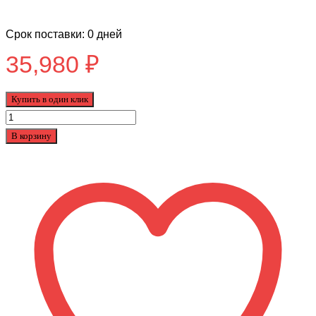
Срок поставки: 0 дней
35,980
₽
Купить в один клик
Количество
товара
В корзину
Велосипед
Tech
Team
Katalina
24