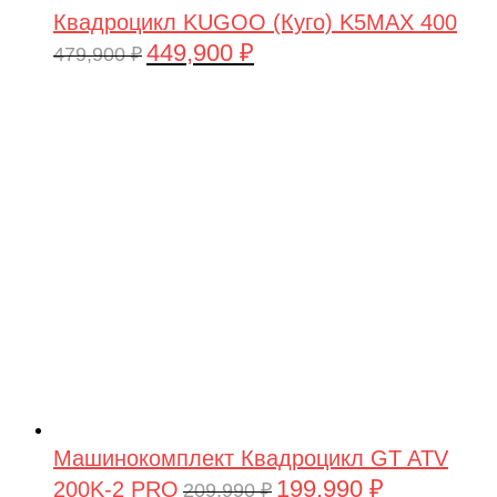
Квадроцикл KUGOO (Куго) K5MAX 400
449,900
₽
Первоначальная
Текущая
479,900
₽
цена
цена:
составляла
449,900 ₽.
479,900 ₽.
Машинокомплект Квадроцикл GT ATV
199,990
₽
200K-2 PRO
Первоначальная
Текущая
209,990
₽