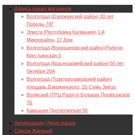
Адреса наших магазинов
Волгоград (Дзержинский район) 30 лет
Победы 70Г
Элиста (Республика Калмыкия) 1-й
Микрорайон, 17 Дом
Волгоград (Ворошиловский район) Рабоче-
Крестьянская 3
Волгоград (Красноармейский район) 50 лет
Октября 20А
Волгоград (Тракторозаводский район)
площадь Дзержинского, 1Б Семь Звёзд
Волжский (ТРЦ Радуга) Бульвар Профсоюзов
7Б
Камышин Пролетарская 56
Авторизация / Регистрация
Список Желаний