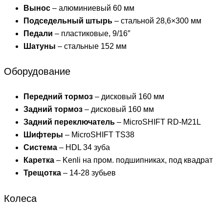
Вынос
– алюминиевый 60 мм
Подседельный штырь
– стальной 28,6×300 мм
Педали
– пластиковые, 9/16″
Шатуны
– стальные 152 мм
Оборудование
Передний тормоз
– дисковый 160 мм
Задний тормоз
– дисковый 160 мм
Задний переключатель
– MicroSHIFT RD-M21L
Шифтеры
– MicroSHIFT TS38
Система
– HDL 34 зуба
Каретка
– Kenli на пром. подшипниках, под квадрат
Трещотка
– 14-28 зубьев
Колеса