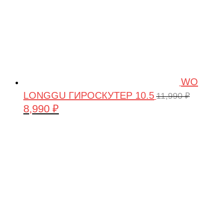
WO
LONGGU ГИРОСКУТЕР 10.5
11,990
₽
8,990
₽
Первоначальная
Текущая
цена
цена:
составляла
8,990 ₽.
11,990 ₽.