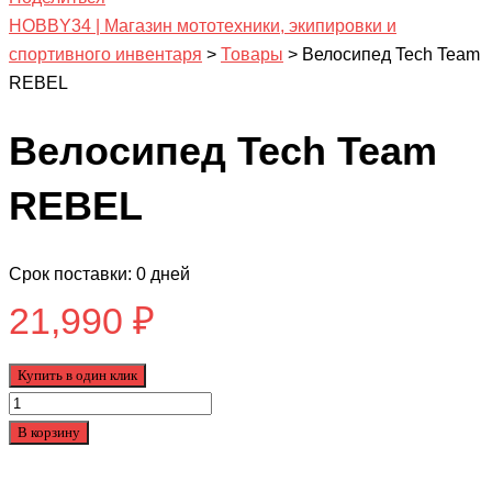
HOBBY34 | Магазин мототехники, экипировки и
спортивного инвентаря
>
Товары
>
Велосипед Tech Team
REBEL
Велосипед Tech Team
REBEL
Срок поставки: 0 дней
21,990
₽
Купить в один клик
Количество
товара
В корзину
Велосипед
Tech