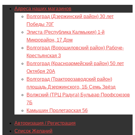
Адреса наших магазинов
Волгоград (Дзержинский район) 30 лет
Победы 70Г
Элиста (Республика Калмыкия) 1-й
Микрорайон, 17 Дом
Волгоград (Ворошиловский район) Рабоче-
Крестьянская 3
Волгоград (Красноармейский район) 50 лет
Октября 20А
Волгоград (Тракторозаводский район)
площадь Дзержинского, 1Б Семь Звёзд
Волжский (ТРЦ Радуга) Бульвар Профсоюзов
7Б
Камышин Пролетарская 56
Авторизация / Регистрация
Список Желаний