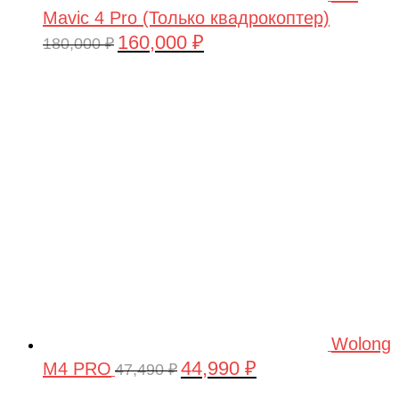
Mavic 4 Pro (Только квадрокоптер)
160,000
₽
Первоначальная
Текущая
180,000
₽
цена
цена:
составляла
160,000 ₽.
180,000 ₽.
Wolong
44,990
₽
M4 PRO
Первоначальная
Текущая
47,490
₽
цена
цена: