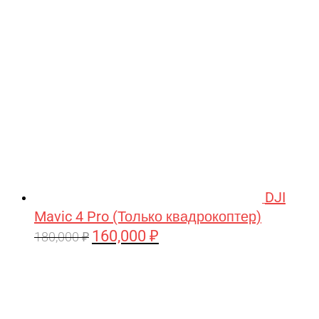
209,990 ₽.
DJI
Mavic 4 Pro (Только квадрокоптер)
160,000
₽
Первоначальная
Текущая
180,000
₽
цена
цена:
составляла
160,000 ₽.
180,000 ₽.