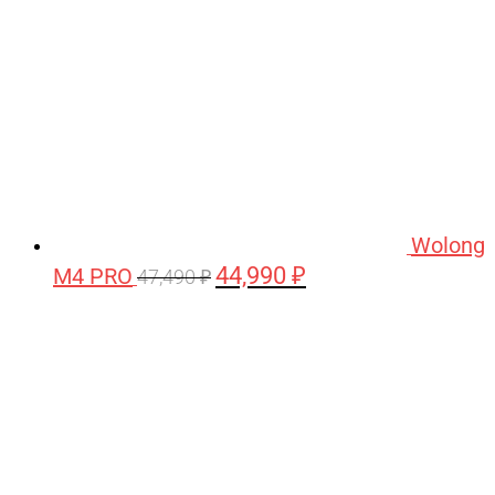
Wolong
44,990
₽
M4 PRO
Первоначальная
Текущая
47,490
₽
цена
цена:
составляла
44,990 ₽.
47,490 ₽.