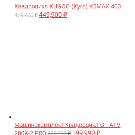
Квадроцикл KUGOO (Куго) K5MAX 400
449,900
₽
Первоначальная
Текущая
479,900
₽
цена
цена:
составляла
449,900 ₽.
479,900 ₽.
Машинокомплект Квадроцикл GT ATV
199,990
₽
200K-2 PRO
Первоначальная
Текущая
209,990
₽