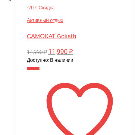
-20% Скидка
Активный отдых
САМОКАТ Goliath
11,990
₽
Первоначальная
Текущая
14,990
₽
цена
цена:
Доступно:
В наличии
составляла
11,990 ₽.
В корзину
14,990 ₽.