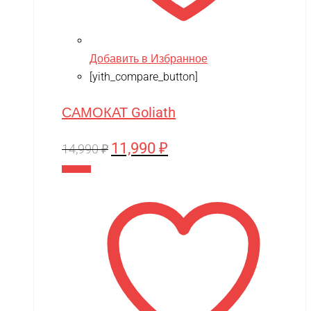
Добавить в Избранное
[yith_compare_button]
САМОКАТ Goliath
11,990
₽
Первоначальная
Текущая
14,990
₽
цена
цена:
В корзину
составляла
11,990 ₽.
14,990 ₽.