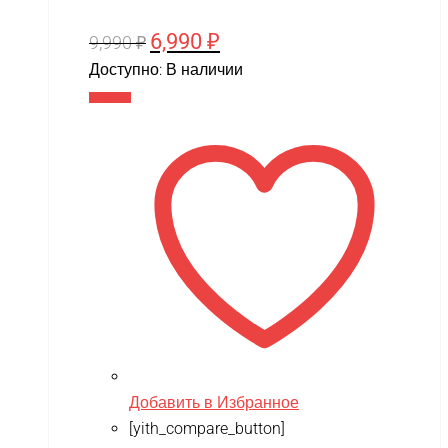
6,990
₽
Первоначальная
Текущая
9,990
₽
цена
цена:
Доступно:
В наличии
составляла
6,990 ₽.
В корзину
9,990 ₽.
Добавить в Избранное
[yith_compare_button]