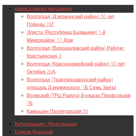
Адреса наших магазинов
Волгоград (Дзержинский район) 30 лет
Победы 70Г
Элиста (Республика Калмыкия) 1-й
Микрорайон, 17 Дом
Волгоград (Ворошиловский район) Рабоче-
Крестьянская 3
Волгоград (Красноармейский район) 50 лет
Октября 20А
Волгоград (Тракторозаводский район)
площадь Дзержинского, 1Б Семь Звёзд
Волжский (ТРЦ Радуга) Бульвар Профсоюзов
7Б
Камышин Пролетарская 56
Авторизация / Регистрация
Список Желаний