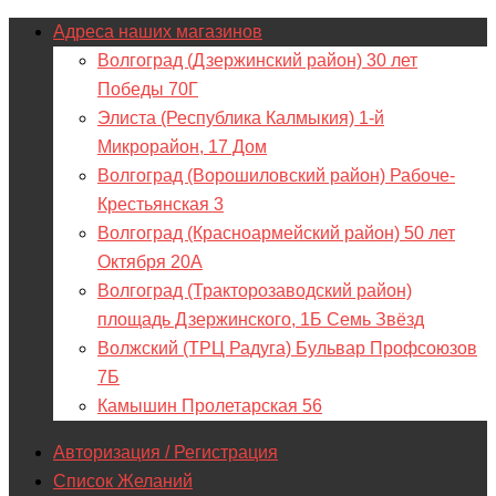
Адреса наших магазинов
Волгоград (Дзержинский район) 30 лет
Победы 70Г
Элиста (Республика Калмыкия) 1-й
Микрорайон, 17 Дом
Волгоград (Ворошиловский район) Рабоче-
Крестьянская 3
Волгоград (Красноармейский район) 50 лет
Октября 20А
Волгоград (Тракторозаводский район)
площадь Дзержинского, 1Б Семь Звёзд
Волжский (ТРЦ Радуга) Бульвар Профсоюзов
7Б
Камышин Пролетарская 56
Авторизация / Регистрация
Список Желаний