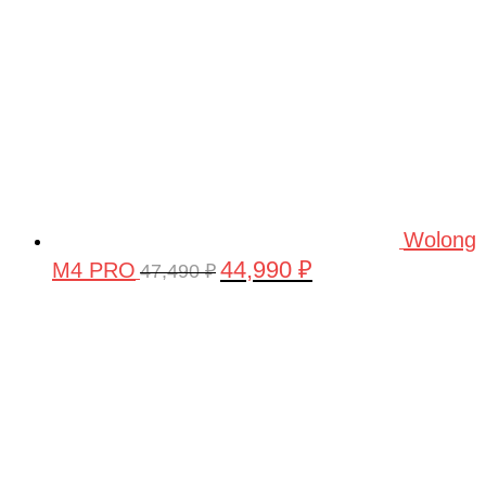
Wolong
44,990
₽
M4 PRO
Первоначальная
Текущая
47,490
₽
цена
цена:
составляла
44,990 ₽.
47,490 ₽.