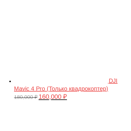
209,990 ₽.
DJI
Mavic 4 Pro (Только квадрокоптер)
160,000
₽
Первоначальная
Текущая
180,000
₽
цена
цена:
составляла
160,000 ₽.
180,000 ₽.