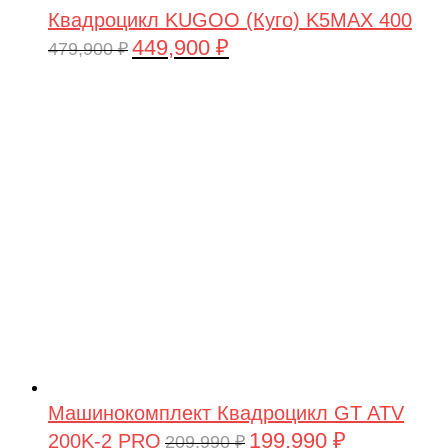
Квадроцикл KUGOO (Куго) K5MAX 400
449,900
₽
Первоначальная
Текущая
479,900
₽
цена
цена:
составляла
449,900 ₽.
479,900 ₽.
Машинокомплект Квадроцикл GT ATV
199,990
₽
200K-2 PRO
Первоначальная
Текущая
209,990
₽