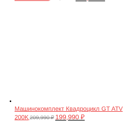
цена
цена:
составляла
199,990 ₽.
209,990 ₽.
Машинокомплект Квадроцикл GT ATV
199,990
₽
200K
Первоначальная
Текущая
209,990
₽
цена
цена:
составляла
199,990 ₽.