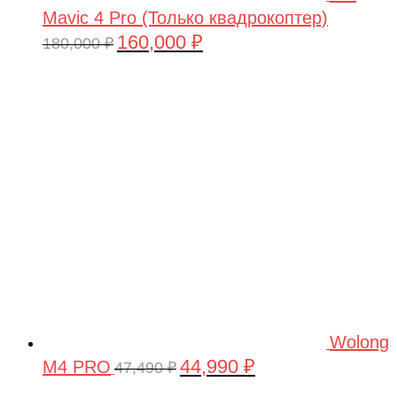
Mavic 4 Pro (Только квадрокоптер)
160,000
₽
Первоначальная
Текущая
180,000
₽
цена
цена:
составляла
160,000 ₽.
180,000 ₽.
Wolong
44,990
₽
M4 PRO
Первоначальная
Текущая
47,490
₽
цена
цена: