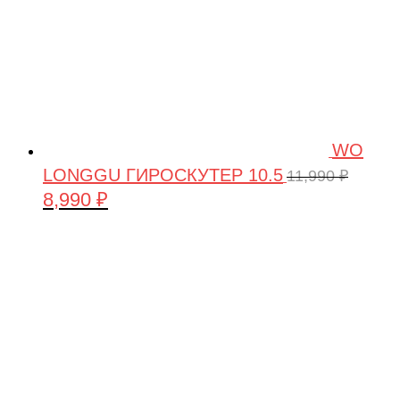
WO
LONGGU ГИРОСКУТЕР 10.5
11,990
₽
8,990
₽
Первоначальная
Текущая
цена
цена:
составляла
8,990 ₽.
11,990 ₽.