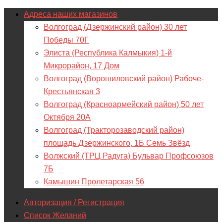
Адреса наших магазинов
Волгоград (Дзержинский район) 30 лет
Победы 70Г
Элиста (Республика Калмыкия) 1-й
Микрорайон, 17 Дом
Волгоград (Ворошиловский район) Рабоче-
Крестьянская 3
Волгоград (Красноармейский район) 50 лет
Октября 20А
Волгоград (Тракторозаводский район)
площадь Дзержинского, 1Б Семь Звёзд
Волжский (ТРЦ Радуга) Бульвар Профсоюзов
7Б
Камышин Пролетарская 56
Авторизация / Регистрация
Список Желаний