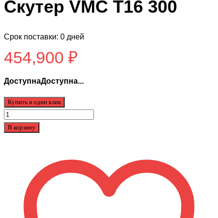
Скутер VMC T16 300
Срок поставки: 0 дней
454,900
₽
ДоступнаДоступна...
Купить в один клик
Количество
товара
В корзину
Скутер
VMC
T16
300