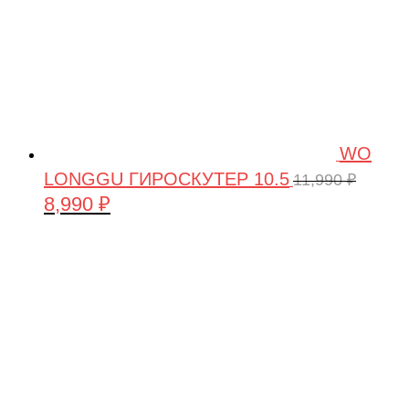
WO
LONGGU ГИРОСКУТЕР 10.5
11,990
₽
8,990
₽
Первоначальная
Текущая
цена
цена:
составляла
8,990 ₽.
11,990 ₽.