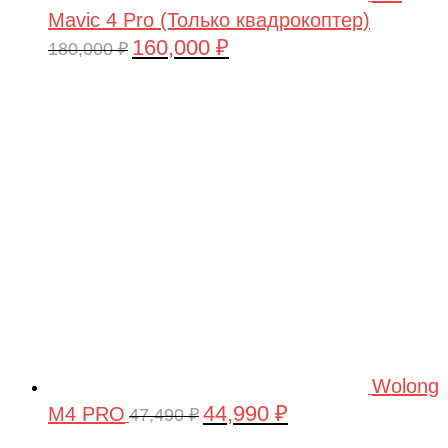
Mavic 4 Pro (Только квадрокоптер)
160,000
₽
Первоначальная
Текущая
180,000
₽
цена
цена:
составляла
160,000 ₽.
180,000 ₽.
Wolong
44,990
₽
M4 PRO
Первоначальная
Текущая
47,490
₽
цена
цена: