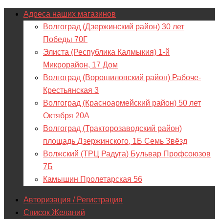
Адреса наших магазинов
Волгоград (Дзержинский район) 30 лет
Победы 70Г
Элиста (Республика Калмыкия) 1-й
Микрорайон, 17 Дом
Волгоград (Ворошиловский район) Рабоче-
Крестьянская 3
Волгоград (Красноармейский район) 50 лет
Октября 20А
Волгоград (Тракторозаводский район)
площадь Дзержинского, 1Б Семь Звёзд
Волжский (ТРЦ Радуга) Бульвар Профсоюзов
7Б
Камышин Пролетарская 56
Авторизация / Регистрация
Список Желаний