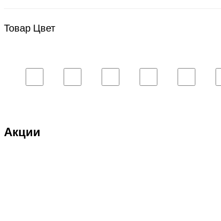
Bsd Racing
BSQ
Товар Цвет
Bugatti
Cada Technics
CENNAM / Qileshi
CHENGHAO
Chi Lok Bo
DELTA
Акции
DJI
DMD
Double Eagle
Double Eagle Man
DRAGON