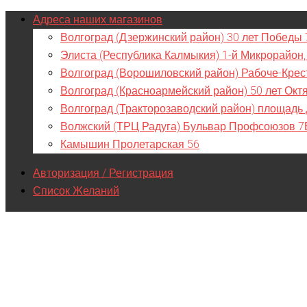
Адреса наших магазинов
Волгоград (Дзержинский район) 30 лет Победы 
Элиста (Республика Калмыкия) 1-й Микрорайон,
Волгоград (Ворошиловский район) Рабоче-Крес
Волгоград (Красноармейский район) 50 лет Окт
Волгоград (Тракторозаводский район) площадь
Волжский (ТРЦ Радуга) Бульвар Профсоюзов 7
Камышин Пролетарская 56
Авторизация / Регистрация
Список Желаний