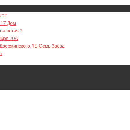
70Г
 17 Дом
тьянская 3
ября 20А
 Дзержинского, 1Б Семь Звёзд
Б