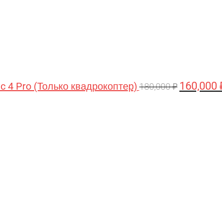
160,000
ic 4 Pro (Только квадрокоптер)
180,000
₽
Первоначальная
Текущая
цена
цена:
составляла
44,990 ₽.
47,490 ₽.