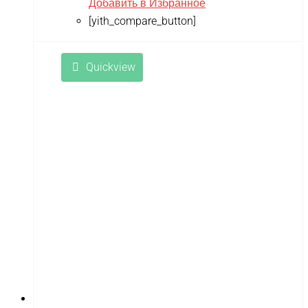
Добавить в Избранное
Remo Hobby
[yith_compare_button]
Revell
RiverToys
Quickview
Robotime
Rutrike
RWA
SDJIN-YING
Shipyard
SIBERTON
Siger
SJRC
Skyboard
SkyRC