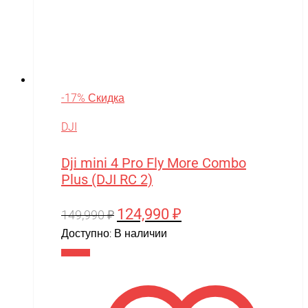
Walkera
Wellness
Wels
WHITE SIBERIA
-17% Скидка
Wingsland
DJI
Winter team
Winyea
Dji mini 4 Pro Fly More Combo
Plus (DJI RC 2)
WLTOYS
Wolong
124,990
₽
Первоначальная
Текущая
149,990
₽
цена
цена:
Доступно:
В наличии
WPL
составляла
124,990 ₽.
В корзину
WXE
149,990 ₽.
Xiaomi