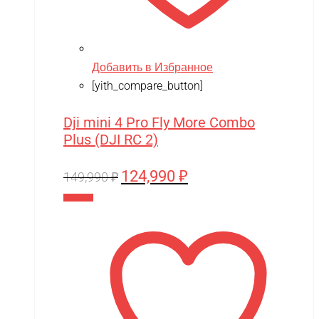
Team Orion
Technic
Techone
Добавить в Избранное
[yith_compare_button]
Tech team
Teddy bear
Dji mini 4 Pro Fly More Combo
TGB
Plus (DJI RC 2)
The Power of Team Magic
124,990
₽
Первоначальная
Текущая
149,990
₽
Thunder Tiger
цена
цена:
В корзину
составляла
124,990 ₽.
TianShun
149,990 ₽.
TMBK
Torro
TRAXXAS
TRUMPETER