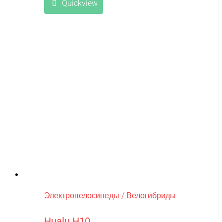
Quickview
Электровелосипеды / Велогибриды
Hualu H10