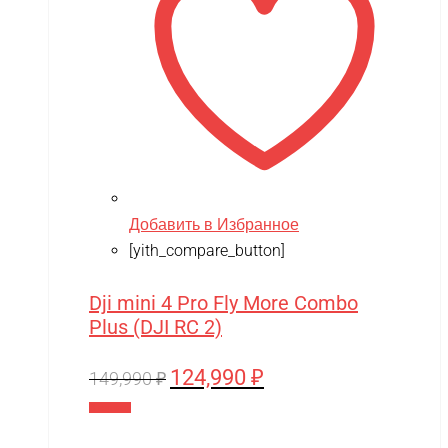
XingBao
XIRO
XMX
YACOTA
YOKAMURA
Zaxboard
Zegan
Добавить в Избранное
[yith_compare_button]
ZEROTECH
ZhengGuang
Dji mini 4 Pro Fly More Combo
Plus (DJI RC 2)
Zhorya
Zing
124,990
₽
Первоначальная
Текущая
149,990
₽
ZING VINNI
цена
цена:
В корзину
составляла
124,990 ₽.
ZLATEK