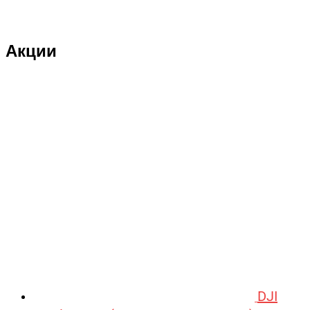
DJI
DMD
Акции
Double Eagle
Double Eagle Man
DRAGON
Dualtron
Eastern Express
ECX
ELTRECO
Evo Stunt
FAVORIT
Feilong
DJI