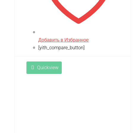
Tsinova
TWITTER
ULTRON
Добавить в Избранное
Vaterra
[yith_compare_button]
VBPower
Velocifero
Quickview
Viper
VMC
VolantexRC
Volteco
Voltrix
VTB