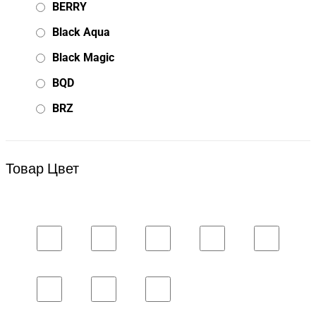
BERRY
Black Aqua
Black Magic
BQD
BRZ
Bsd Racing
BSQ
Товар Цвет
Bugatti
Cada Technics
CENNAM / Qileshi
CHENGHAO
Chi Lok Bo
DELTA