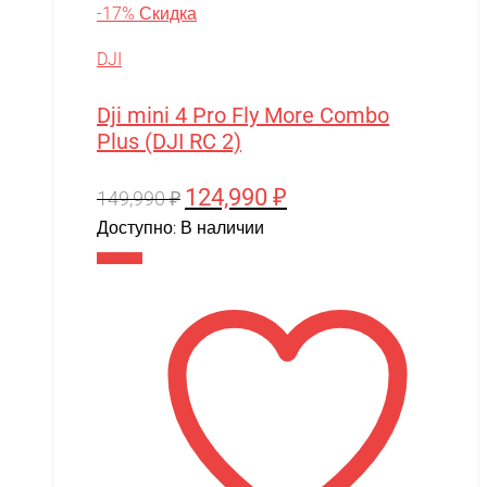
-17% Скидка
Slardar
DJI
SmartOne
Smer
Dji mini 4 Pro Fly More Combo
Plus (DJI RC 2)
Spard
Standart
124,990
₽
Первоначальная
Текущая
149,990
₽
цена
цена:
Доступно:
В наличии
STELS
составляла
124,990 ₽.
В корзину
SUR-RON
149,990 ₽.
SYMA
Taigen
TAKOM
Tamiya
Team Associated