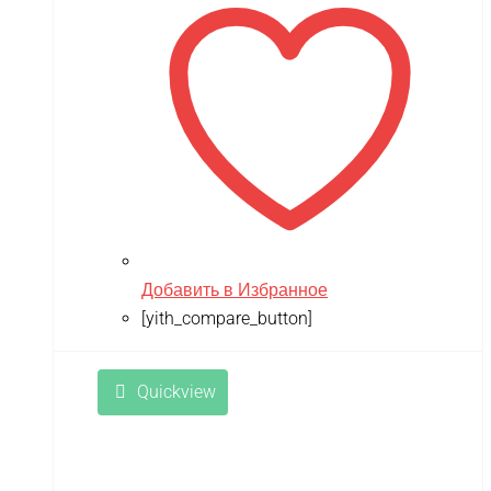
149,990 ₽.
Zvezda
Мишутка
Моделист
Орто-пазл
Таврида
Тимка
Добавить в Избранное
[yith_compare_button]
Quickview