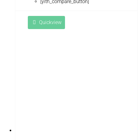
[yith_compare_button]
Quickview