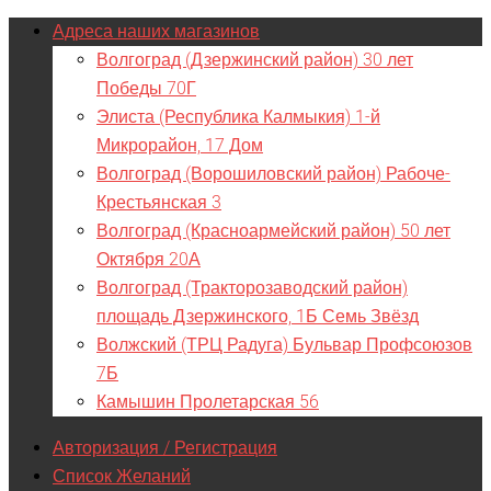
Адреса наших магазинов
Волгоград (Дзержинский район) 30 лет
Победы 70Г
Элиста (Республика Калмыкия) 1-й
Микрорайон, 17 Дом
Волгоград (Ворошиловский район) Рабоче-
Крестьянская 3
Волгоград (Красноармейский район) 50 лет
Октября 20А
Волгоград (Тракторозаводский район)
площадь Дзержинского, 1Б Семь Звёзд
Волжский (ТРЦ Радуга) Бульвар Профсоюзов
7Б
Камышин Пролетарская 56
Авторизация / Регистрация
Список Желаний