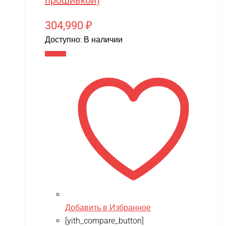
MJX
Motoland
304,990
₽
MR.Hobby
Доступно:
В наличии
В корзину
MX
MYTOY
MZ(Meizhi)
Nika
Nine Eagles
Novatrack
NVision
OAS
One Star
Добавить в Избранное
Phoenix Model
[yith_compare_button]