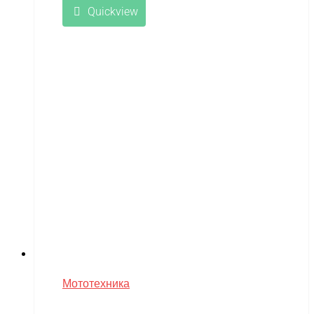
LongSen
Quickview
Losi
Maisto
Master Tools
Maverick
Mavic
Maytech
midway
MiniArt
MiniPro
MIRAGE-PNP
MJX
Мототехника
Motoland