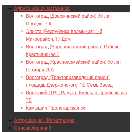
Адреса наших магазинов
Волгоград (Дзержинский район) 30 лет
Победы 70Г
Элиста (Республика Калмыкия) 1-й
Микрорайон, 17 Дом
Волгоград (Ворошиловский район) Рабоче-
Крестьянская 3
Волгоград (Красноармейский район) 50 лет
Октября 20А
Волгоград (Тракторозаводский район)
площадь Дзержинского, 1Б Семь Звёзд
Волжский (ТРЦ Радуга) Бульвар Профсоюзов
7Б
Камышин Пролетарская 56
Авторизация / Регистрация
Список Желаний