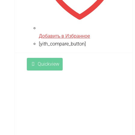
Мишутка
Моделист
Орто-пазл
Таврида
Добавить в Избранное
Тимка
[yith_compare_button]
Quickview