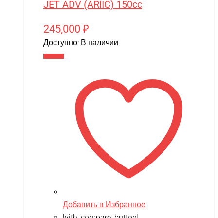
JET ADV (ARIIC) 150сс
MR.Hobby
245,000
₽
MX
Доступно:
В наличии
MYTOY
В корзину
MZ(Meizhi)
Nika
Nine Eagles
Novatrack
NVision
OAS
One Star
Phoenix Model
Pilage
Добавить в Избранное
[yith_compare_button]