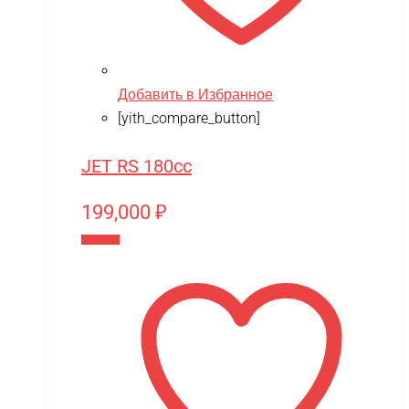
XMX
YACOTA
YOKAMURA
Добавить в Избранное
Zaxboard
[yith_compare_button]
Zegan
JET RS 180cc
ZEROTECH
199,000
₽
ZhengGuang
В корзину
Zhorya
Zing
ZING VINNI
ZLATEK
Zvezda