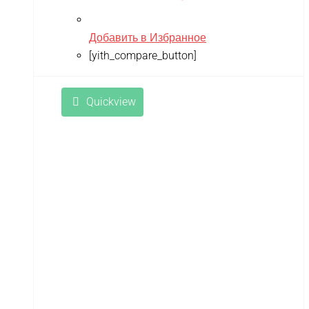
TWITTER
ULTRON
Добавить в Избранное
[yith_compare_button]
Vaterra
VBPower
Quickview
Velocifero
Viper
VMC
VolantexRC
Volteco
Voltrix
VTB
Walkera
Wellness