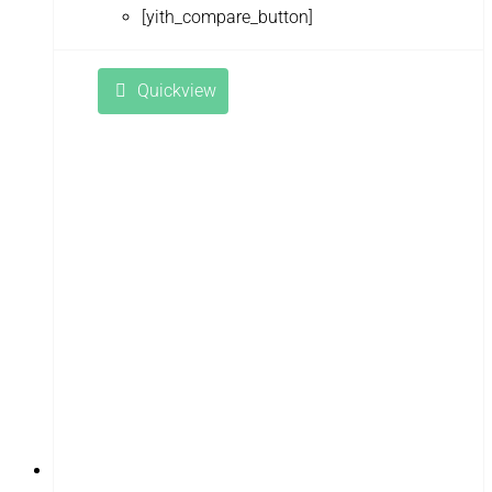
[yith_compare_button]
RiverToys
Robotime
Quickview
Rutrike
RWA
SDJIN-YING
Shipyard
SIBERTON
Siger
SJRC
Skyboard
SkyRC
Slardar