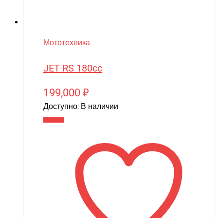
Wels
WHITE SIBERIA
Мототехника
Wingsland
JET RS 180cc
Winter team
Winyea
199,000
₽
WLTOYS
Доступно:
В наличии
Wolong
В корзину
WPL
WXE
Xiaomi
XingBao
XIRO