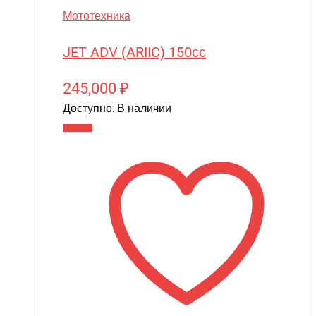
SmartOne
Мототехника
Smer
JET ADV (ARIIC) 150сс
Spard
Standart
245,000
₽
Доступно:
В наличии
STELS
В корзину
SUR-RON
SYMA
Taigen
TAKOM
Tamiya
Team Associated
Team Orion
Technic