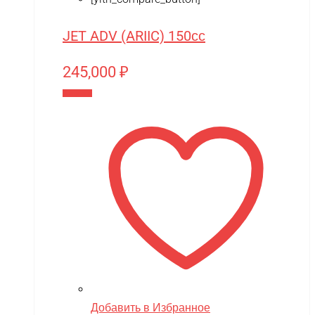
Play-Doh
Power plant
JET ADV (ARIIC) 150сс
PowerVision
245,000
₽
Progasi
В корзину
QIHUI
Qike
Qunxing
RAMATTI
Rant
Rastar
Razor
Remo Hobby
Добавить в Избранное
Revell