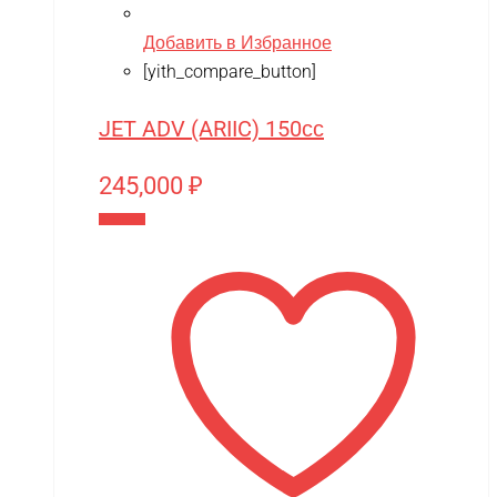
Techone
Добавить в Избранное
[yith_compare_button]
Tech team
Teddy bear
JET ADV (ARIIC) 150сс
TGB
245,000
₽
The Power of Team Magic
В корзину
Thunder Tiger
TianShun
TMBK
Torro
TRAXXAS
TRUMPETER
Tsinova