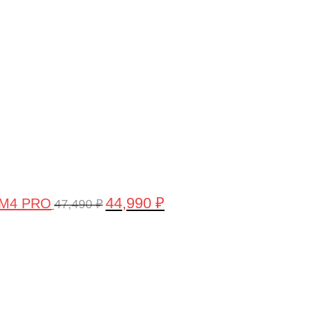
цена
цена:
составляла
44,990 ₽.
47,490 ₽.
44,990
₽
 M4 PRO
47,490
₽