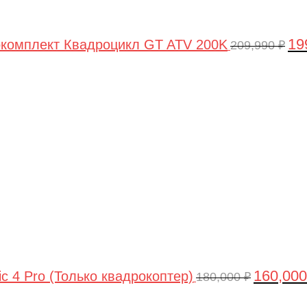
19
комплект Квадроцикл GT ATV 200K
209,990
₽
Первонач
цена
составлял
180,000 ₽.
160,00
ic 4 Pro (Только квадрокоптер)
180,000
₽
Первоначальная
Текущая