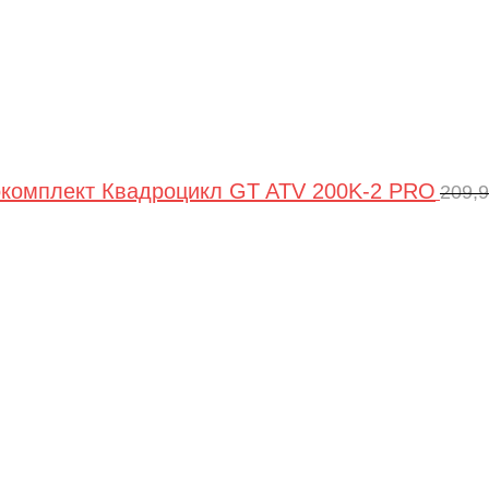
комплект Квадроцикл GT ATV 200K-2 PRO
209,
Пер
цен
сос
209