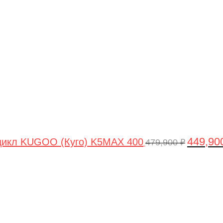
цена
составля
479,900 ₽
449,90
цикл KUGOO (Куго) K5MAX 400
479,900
₽