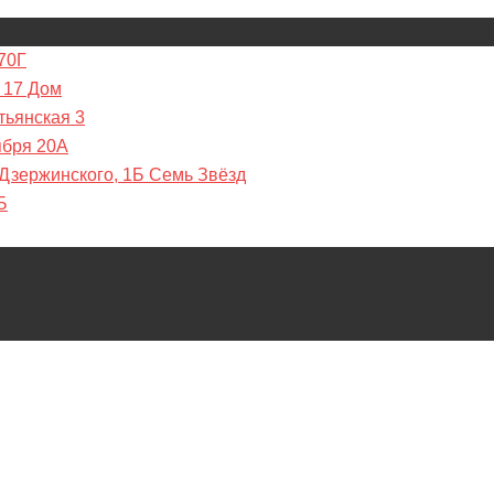
70Г
 17 Дом
тьянская 3
ября 20А
 Дзержинского, 1Б Семь Звёзд
Б