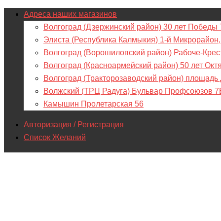
Адреса наших магазинов
Волгоград (Дзержинский район) 30 лет Победы 
Элиста (Республика Калмыкия) 1-й Микрорайон,
Волгоград (Ворошиловский район) Рабоче-Крес
Волгоград (Красноармейский район) 50 лет Окт
Волгоград (Тракторозаводский район) площадь
Волжский (ТРЦ Радуга) Бульвар Профсоюзов 7
Камышин Пролетарская 56
Авторизация / Регистрация
Список Желаний