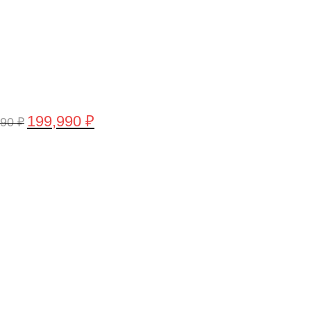
199,990
₽
990
₽
воначальная
Текущая
а
цена:
тавляла
199,990 ₽.
,990 ₽.