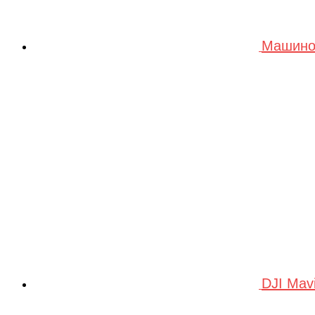
Машино
DJI Mav