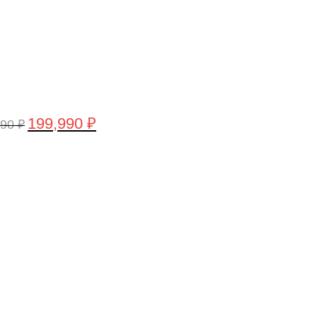
199,990
₽
990
₽
воначальная
Текущая
а
цена:
тавляла
199,990 ₽.
,990 ₽.