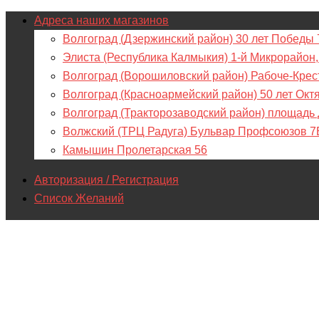
Адреса наших магазинов
Волгоград (Дзержинский район) 30 лет Победы 
Элиста (Республика Калмыкия) 1-й Микрорайон,
Волгоград (Ворошиловский район) Рабоче-Крес
Волгоград (Красноармейский район) 50 лет Окт
Волгоград (Тракторозаводский район) площадь
Волжский (ТРЦ Радуга) Бульвар Профсоюзов 7
Камышин Пролетарская 56
Авторизация / Регистрация
Список Желаний