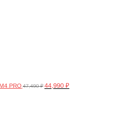
цена
цена:
составляла
44,990 ₽.
47,490 ₽.
44,990
₽
 M4 PRO
47,490
₽