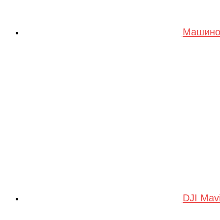
Машино
DJI Mav