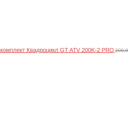
комплект Квадроцикл GT ATV 200K-2 PRO
209,
Пер
цен
сос
209