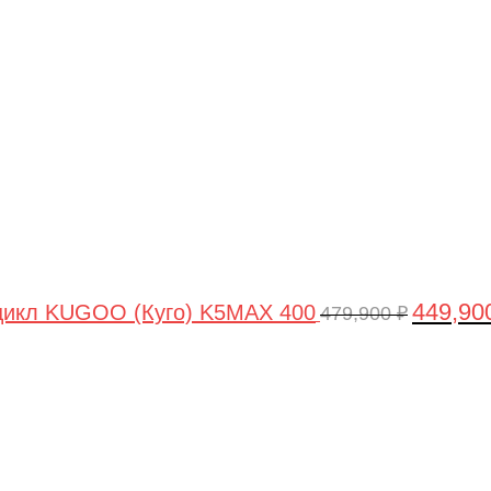
цена
составля
479,900 ₽
449,90
цикл KUGOO (Куго) K5MAX 400
479,900
₽