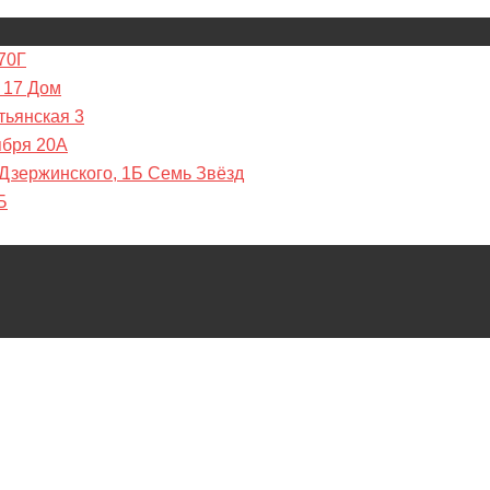
70Г
 17 Дом
тьянская 3
ября 20А
 Дзержинского, 1Б Семь Звёзд
Б