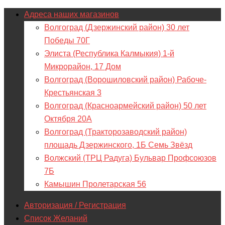
Адреса наших магазинов
Волгоград (Дзержинский район) 30 лет
Победы 70Г
Элиста (Республика Калмыкия) 1-й
Микрорайон, 17 Дом
Волгоград (Ворошиловский район) Рабоче-
Крестьянская 3
Волгоград (Красноармейский район) 50 лет
Октября 20А
Волгоград (Тракторозаводский район)
площадь Дзержинского, 1Б Семь Звёзд
Волжский (ТРЦ Радуга) Бульвар Профсоюзов
7Б
Камышин Пролетарская 56
Авторизация / Регистрация
Список Желаний