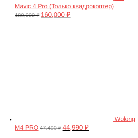
Mavic 4 Pro (Только квадрокоптер)
160,000
₽
Первоначальная
Текущая
180,000
₽
цена
цена:
составляла
160,000 ₽.
180,000 ₽.
Wolong
44,990
₽
M4 PRO
Первоначальная
Текущая
47,490
₽
цена
цена: