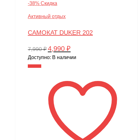
-38% Скидка
Активный отдых
САМОКАТ DUKER 202
4,990
₽
Первоначальная
Текущая
7,990
₽
цена
цена:
Доступно:
В наличии
составляла
4,990 ₽.
В корзину
7,990 ₽.