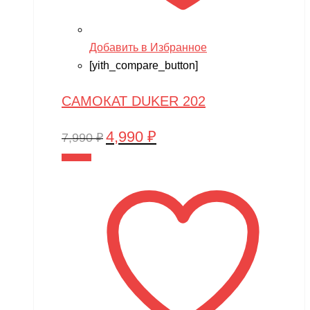
Добавить в Избранное
[yith_compare_button]
САМОКАТ DUKER 202
4,990
₽
Первоначальная
Текущая
7,990
₽
цена
цена:
В корзину
составляла
4,990 ₽.
7,990 ₽.