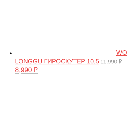
WO
LONGGU ГИРОСКУТЕР 10.5
11,990
₽
8,990
₽
Первоначальная
Текущая
цена
цена:
составляла
8,990 ₽.
11,990 ₽.