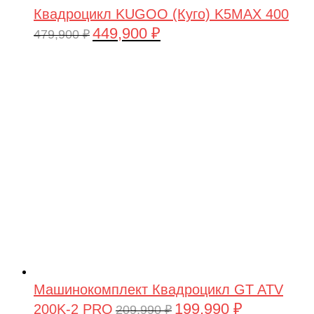
Квадроцикл KUGOO (Куго) K5MAX 400
449,900
₽
Первоначальная
Текущая
479,900
₽
цена
цена:
составляла
449,900 ₽.
479,900 ₽.
Машинокомплект Квадроцикл GT ATV
199,990
₽
200K-2 PRO
Первоначальная
Текущая
209,990
₽