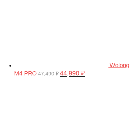
Wolong
44,990
₽
M4 PRO
Первоначальная
Текущая
47,490
₽
цена
цена:
составляла
44,990 ₽.
47,490 ₽.