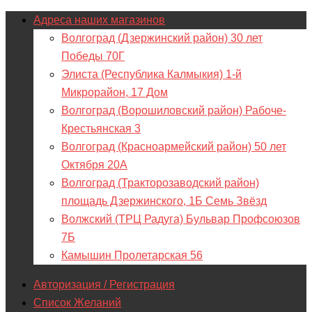
Адреса наших магазинов
Волгоград (Дзержинский район) 30 лет
Победы 70Г
Элиста (Республика Калмыкия) 1-й
Микрорайон, 17 Дом
Волгоград (Ворошиловский район) Рабоче-
Крестьянская 3
Волгоград (Красноармейский район) 50 лет
Октября 20А
Волгоград (Тракторозаводский район)
площадь Дзержинского, 1Б Семь Звёзд
Волжский (ТРЦ Радуга) Бульвар Профсоюзов
7Б
Камышин Пролетарская 56
Авторизация / Регистрация
Список Желаний