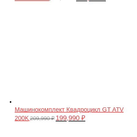
цена
цена:
составляла
199,990 ₽.
209,990 ₽.
Машинокомплект Квадроцикл GT ATV
199,990
₽
200K
Первоначальная
Текущая
209,990
₽
цена
цена:
составляла
199,990 ₽.