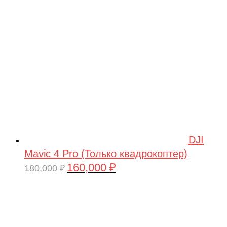
209,990 ₽.
DJI
Mavic 4 Pro (Только квадрокоптер)
160,000
₽
Первоначальная
Текущая
180,000
₽
цена
цена:
составляла
160,000 ₽.
180,000 ₽.