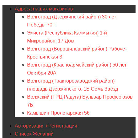
Адреса наших магазинов
Волгоград (Дзержинский район) 30 лет
Победы 70Г
Элиста (Республика Калмыкия) 1-й
Микрорайон, 17 Дом
Волгоград (Ворошиловский район) Рабоче-
Крестьянская 3
Волгоград (Красноармейский район) 50 лет
Октября 20А
Волгоград (Тракторозаводский район)
площадь Дзержинского, 1Б Семь Звёзд
Волжский (ТРЦ Радуга) Бульвар Профсоюзов
7Б
Камышин Пролетарская 56
Авторизация / Регистрация
Список Желаний