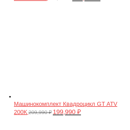
цена
цена:
составляла
199,990 ₽.
209,990 ₽.
Машинокомплект Квадроцикл GT ATV
199,990
₽
200K
Первоначальная
Текущая
209,990
₽
цена
цена:
составляла
199,990 ₽.