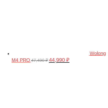
Wolong
44,990
₽
M4 PRO
Первоначальная
Текущая
47,490
₽
цена
цена:
составляла
44,990 ₽.
47,490 ₽.