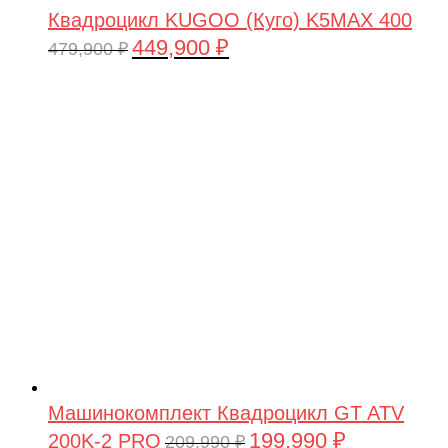
Квадроцикл KUGOO (Куго) K5MAX 400
449,900
₽
Первоначальная
Текущая
479,900
₽
цена
цена:
составляла
449,900 ₽.
479,900 ₽.
Машинокомплект Квадроцикл GT ATV
199,990
₽
200K-2 PRO
Первоначальная
Текущая
209,990
₽