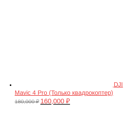
209,990 ₽.
DJI
Mavic 4 Pro (Только квадрокоптер)
160,000
₽
Первоначальная
Текущая
180,000
₽
цена
цена:
составляла
160,000 ₽.
180,000 ₽.