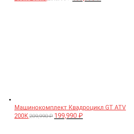
цена
цена:
составляла
199,990 ₽.
209,990 ₽.
Машинокомплект Квадроцикл GT ATV
199,990
₽
200K
Первоначальная
Текущая
209,990
₽
цена
цена:
составляла
199,990 ₽.