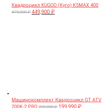
Квадроцикл KUGOO (Куго) K5MAX 400
449,900
₽
Первоначальная
Текущая
479,900
₽
цена
цена:
составляла
449,900 ₽.
479,900 ₽.
Машинокомплект Квадроцикл GT ATV
199,990
₽
200K-2 PRO
Первоначальная
Текущая
209,990
₽