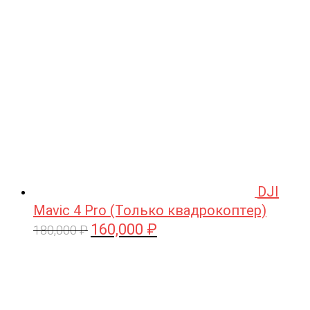
209,990 ₽.
DJI
Mavic 4 Pro (Только квадрокоптер)
160,000
₽
Первоначальная
Текущая
180,000
₽
цена
цена:
составляла
160,000 ₽.
180,000 ₽.