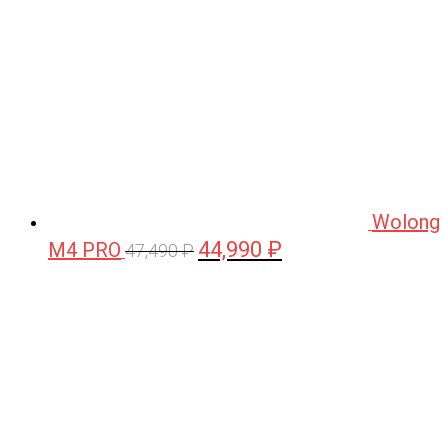
Wolong
44,990
₽
M4 PRO
Первоначальная
Текущая
47,490
₽
цена
цена:
составляла
44,990 ₽.
47,490 ₽.