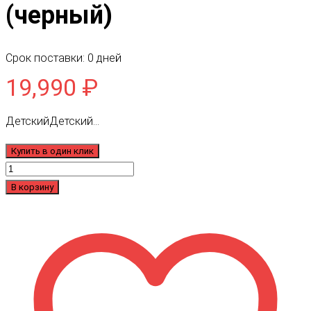
(черный)
Срок поставки: 0 дней
19,990
₽
ДетскийДетский...
Купить в один клик
Количество
товара
В корзину
Детский
электромобиль
McLaren
4х4
BBH035
(черный)