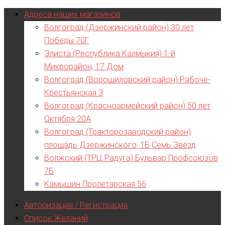
Адреса наших магазинов
Волгоград (Дзержинский район) 30 лет
Победы 70Г
Элиста (Республика Калмыкия) 1-й
Микрорайон, 17 Дом
Волгоград (Ворошиловский район) Рабоче-
Крестьянская 3
Волгоград (Красноармейский район) 50 лет
Октября 20А
Волгоград (Тракторозаводский район)
площадь Дзержинского, 1Б Семь Звёзд
Волжский (ТРЦ Радуга) Бульвар Профсоюзов
7Б
Камышин Пролетарская 56
Авторизация / Регистрация
Список Желаний