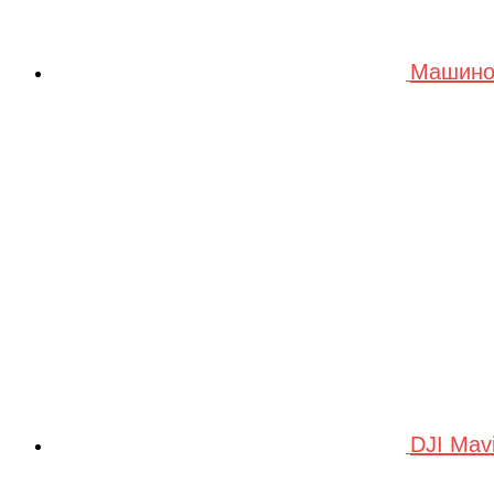
Машино
DJI Mav