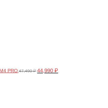
цена
цена:
составляла
44,990 ₽.
47,490 ₽.
44,990
₽
 M4 PRO
47,490
₽