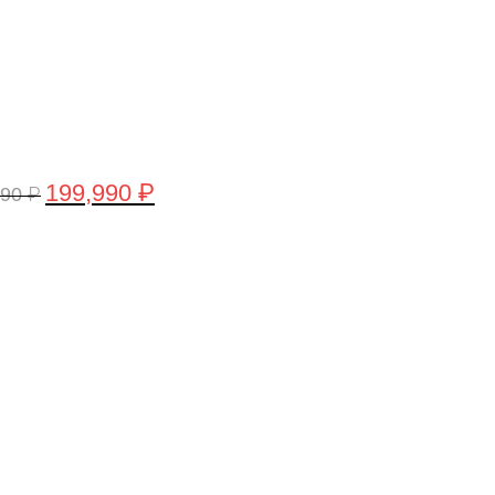
199,990
₽
990
₽
рвоначальная
Текущая
а
цена:
тавляла
199,990 ₽.
,990 ₽.