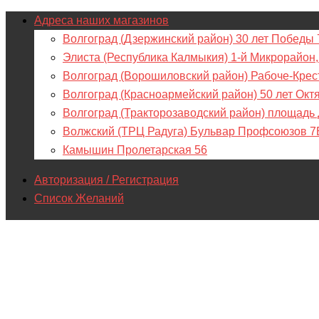
Адреса наших магазинов
Волгоград (Дзержинский район) 30 лет Победы 
Элиста (Республика Калмыкия) 1-й Микрорайон,
Волгоград (Ворошиловский район) Рабоче-Крес
Волгоград (Красноармейский район) 50 лет Окт
Волгоград (Тракторозаводский район) площадь
Волжский (ТРЦ Радуга) Бульвар Профсоюзов 7
Камышин Пролетарская 56
Авторизация / Регистрация
Список Желаний