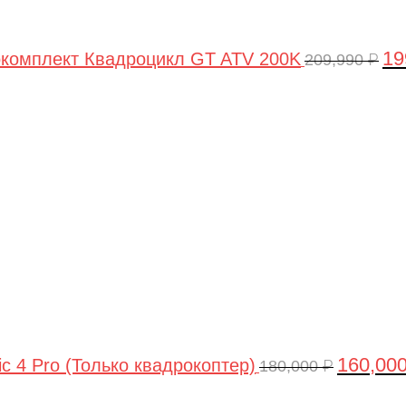
19
комплект Квадроцикл GT ATV 200K
209,990
₽
Первонач
цена
составля
180,000 ₽.
160,00
ic 4 Pro (Только квадрокоптер)
180,000
₽
Первоначальная
Текущая