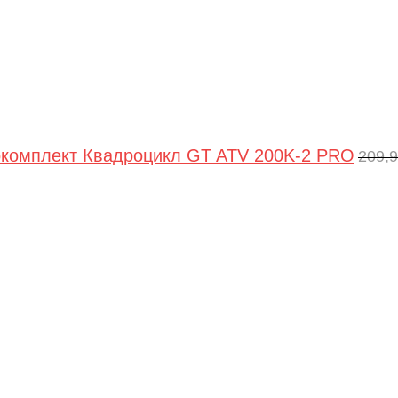
комплект Квадроцикл GT ATV 200K-2 PRO
209,
Пе
цен
сос
209