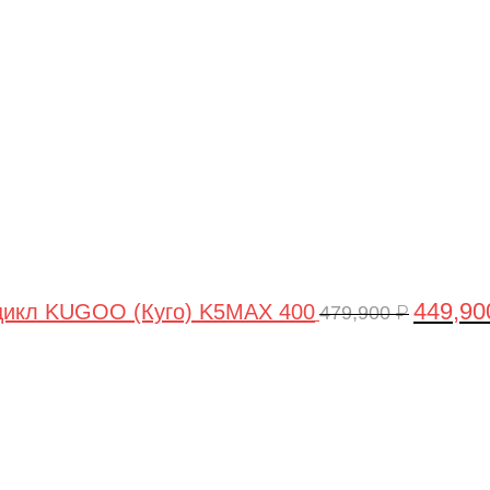
цена
составля
479,900 ₽
449,9
цикл KUGOO (Куго) K5MAX 400
479,900
₽