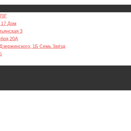
70Г
 17 Дом
тьянская 3
ября 20А
 Дзержинского, 1Б Семь Звёзд
Б