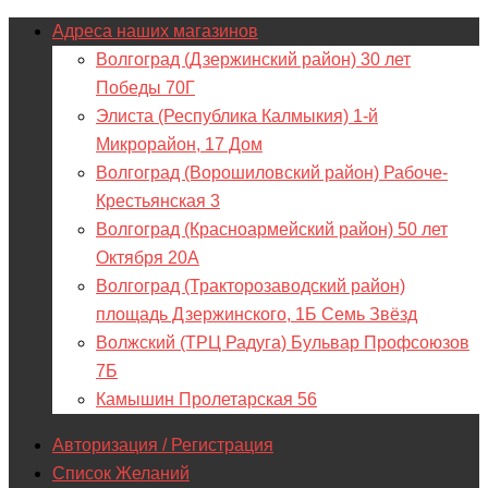
Адреса наших магазинов
Волгоград (Дзержинский район) 30 лет
Победы 70Г
Элиста (Республика Калмыкия) 1-й
Микрорайон, 17 Дом
Волгоград (Ворошиловский район) Рабоче-
Крестьянская 3
Волгоград (Красноармейский район) 50 лет
Октября 20А
Волгоград (Тракторозаводский район)
площадь Дзержинского, 1Б Семь Звёзд
Волжский (ТРЦ Радуга) Бульвар Профсоюзов
7Б
Камышин Пролетарская 56
Авторизация / Регистрация
Список Желаний