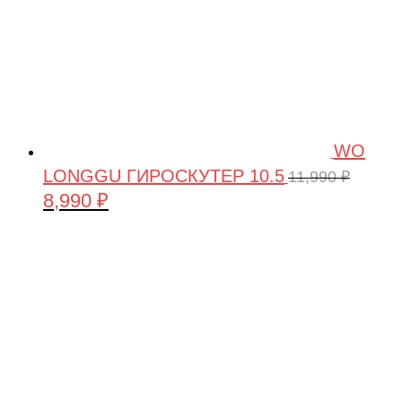
WO
LONGGU ГИРОСКУТЕР 10.5
11,990
₽
8,990
₽
Первоначальная
Текущая
цена
цена:
составляла
8,990 ₽.
11,990 ₽.