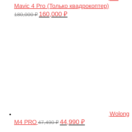
Mavic 4 Pro (Только квадрокоптер)
160,000
₽
Первоначальная
Текущая
180,000
₽
цена
цена:
составляла
160,000 ₽.
180,000 ₽.
Wolong
44,990
₽
M4 PRO
Первоначальная
Текущая
47,490
₽
цена
цена: