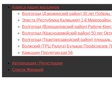
Адреса наших магазинов
Волгоград (Дзержинский район) 30 лет Победы 
Элиста (Республика Калмыкия) 1-й Микрорайон,
Волгоград (Ворошиловский район) Рабоче-Крес
Волгоград (Красноармейский район) 50 лет Окт
Волгоград (Тракторозаводский район) площадь
Волжский (ТРЦ Радуга) Бульвар Профсоюзов 7
Камышин Пролетарская 56
Авторизация / Регистрация
Список Желаний