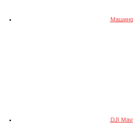
Машино
DJI Mav