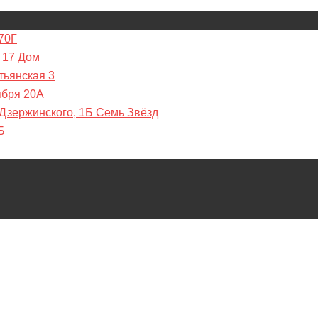
70Г
 17 Дом
тьянская 3
ября 20А
 Дзержинского, 1Б Семь Звёзд
Б