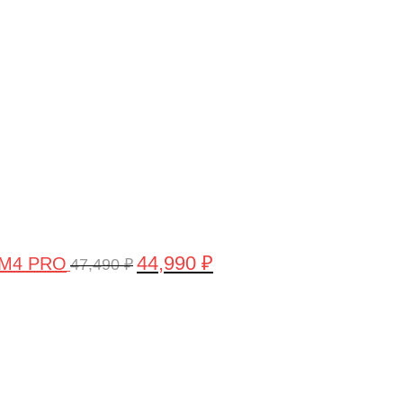
цена
цена:
составляла
44,990 ₽.
47,490 ₽.
44,990
₽
 M4 PRO
47,490
₽