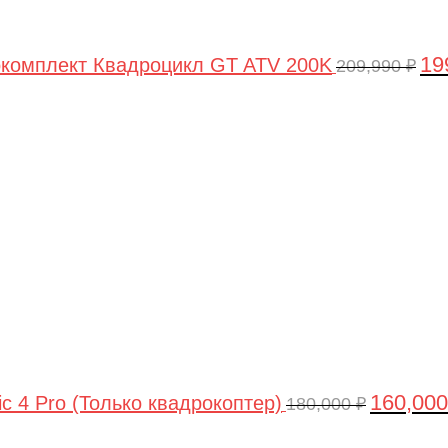
19
комплект Квадроцикл GT ATV 200K
209,990
₽
Первонач
цена
составлял
180,000 ₽.
160,00
ic 4 Pro (Только квадрокоптер)
180,000
₽
Первоначальная
Текущая