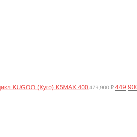
цена
составля
479,900 ₽
449,90
цикл KUGOO (Куго) K5MAX 400
479,900
₽