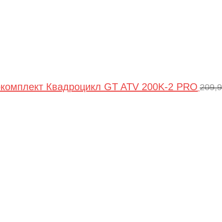
комплект Квадроцикл GT ATV 200K-2 PRO
209,
Пер
цен
сос
209