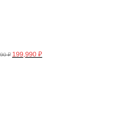
199,990
₽
990
₽
воначальная
Текущая
а
цена:
тавляла
199,990 ₽.
,990 ₽.