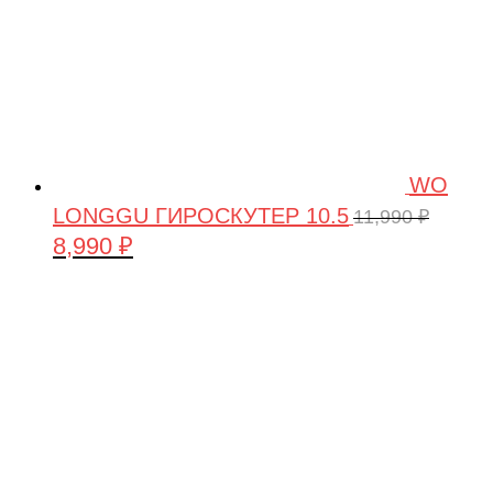
WO
LONGGU ГИРОСКУТЕР 10.5
11,990
₽
8,990
₽
Первоначальная
Текущая
цена
цена:
составляла
8,990 ₽.
11,990 ₽.