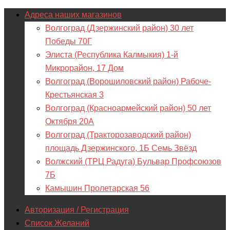
Адреса наших магазинов
Волгоград (Дзержинский район) 30 лет
Победы 70Г
Элиста (Республика Калмыкия) 1-й
Микрорайон, 17 Дом
Волгоград (Ворошиловский район) Рабоче-
Крестьянская 3
Волгоград (Красноармейский район) 50 лет
Октября 20А
Волгоград (Тракторозаводский район)
площадь Дзержинского, 1Б Семь Звёзд
Волжский (ТРЦ Радуга) Бульвар Профсоюзов
7Б
Камышин Пролетарская 56
Авторизация / Регистрация
Список Желаний