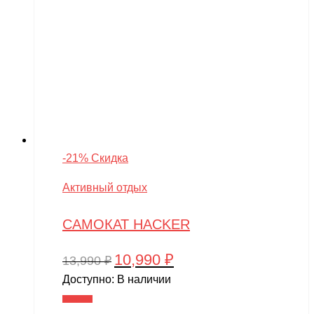
-21% Скидка
Активный отдых
САМОКАТ HACKER
10,990
₽
Первоначальная
Текущая
13,990
₽
цена
цена:
Доступно:
В наличии
составляла
10,990 ₽.
В корзину
13,990 ₽.