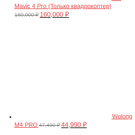
Mavic 4 Pro (Только квадрокоптер)
160,000
₽
Первоначальная
Текущая
180,000
₽
цена
цена:
составляла
160,000 ₽.
180,000 ₽.
Wolong
44,990
₽
M4 PRO
Первоначальная
Текущая
47,490
₽
цена
цена: