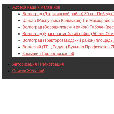
Адреса наших магазинов
Волгоград (Дзержинский район) 30 лет Победы 
Элиста (Республика Калмыкия) 1-й Микрорайон,
Волгоград (Ворошиловский район) Рабоче-Крес
Волгоград (Красноармейский район) 50 лет Окт
Волгоград (Тракторозаводский район) площадь
Волжский (ТРЦ Радуга) Бульвар Профсоюзов 7
Камышин Пролетарская 56
Авторизация / Регистрация
Список Желаний