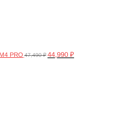
44,990
₽
 M4 PRO
47,490
₽
Первоначальная
Текущая
цена
цена:
составляла
58,990 ₽.
61,990 ₽.