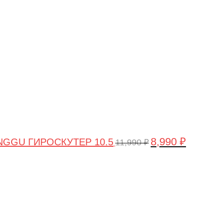
цена
цена:
составляла
8,990 ₽.
11,990 ₽.
8,990
₽
GGU ГИРОСКУТЕР 10.5
11,990
₽