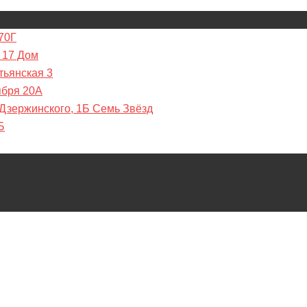
70Г
 17 Дом
тьянская 3
ября 20А
 Дзержинского, 1Б Семь Звёзд
Б