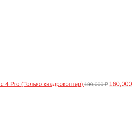
цена
составлял
180,000 ₽.
160,00
ic 4 Pro (Только квадрокоптер)
180,000
₽
Первоначальная
Текущая
цена
цена:
составляла
44,990 ₽.
47,490 ₽.