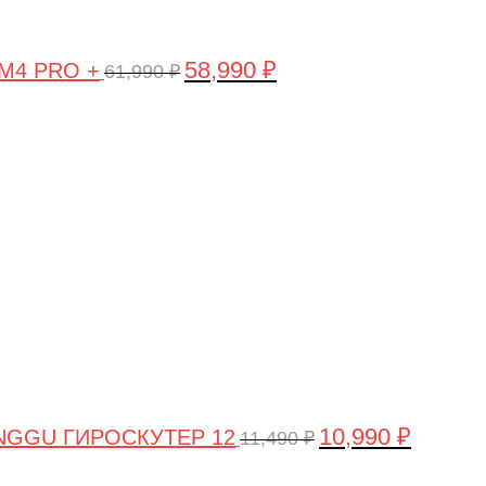
58,990
₽
 M4 PRO +
61,990
₽
Первоначальная
Текущая
цена
цена:
составляла
10,990 ₽.
11,490 ₽.
10,990
₽
NGGU ГИРОСКУТЕР 12
11,490
₽
Первоначальная
Текущая