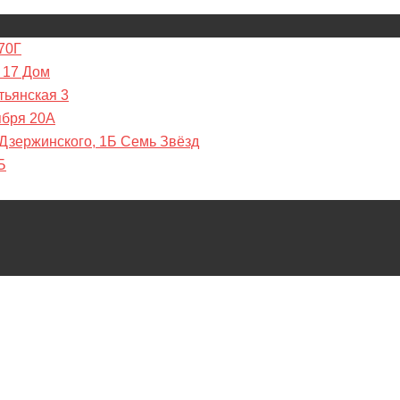
70Г
 17 Дом
тьянская 3
ября 20А
 Дзержинского, 1Б Семь Звёзд
Б