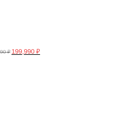
199,990
₽
990
₽
воначальная
Текущая
а
цена:
тавляла
199,990 ₽.
,990 ₽.