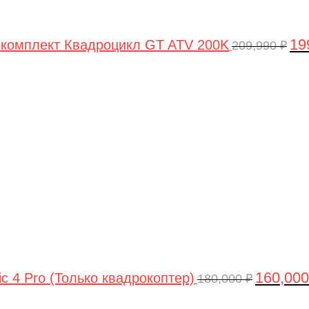
19
комплект Квадроцикл GT ATV 200K
209,990
₽
Первонач
цена
составлял
180,000 ₽.
160,00
ic 4 Pro (Только квадрокоптер)
180,000
₽
Первоначальная
Текущая