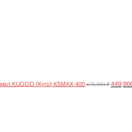
цена
составля
479,900 ₽
449,90
цикл KUGOO (Куго) K5MAX 400
479,900
₽