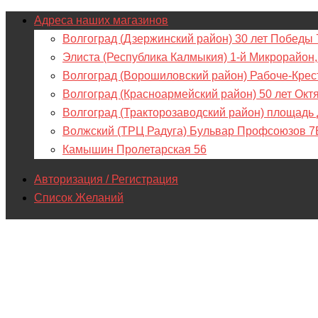
Адреса наших магазинов
Волгоград (Дзержинский район) 30 лет Победы 
Элиста (Республика Калмыкия) 1-й Микрорайон,
Волгоград (Ворошиловский район) Рабоче-Крес
Волгоград (Красноармейский район) 50 лет Окт
Волгоград (Тракторозаводский район) площадь
Волжский (ТРЦ Радуга) Бульвар Профсоюзов 7
Камышин Пролетарская 56
Авторизация / Регистрация
Список Желаний