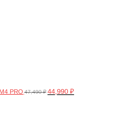
цена
цена:
составляла
44,990 ₽.
47,490 ₽.
44,990
₽
 M4 PRO
47,490
₽