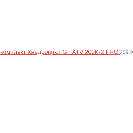
комплект Квадроцикл GT ATV 200K-2 PRO
209,
Пер
цен
сос
209