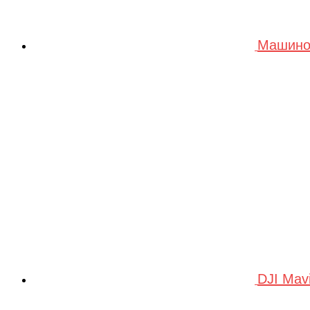
Машино
DJI Mav