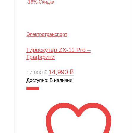
-16% Скидка
Электротранспорт
Гироскутер ZX-11 Pro –
Граффити
14,990
₽
Первоначальная
Текущая
17,900
₽
цена
цена:
Доступно:
В наличии
составляла
14,990 ₽.
В корзину
17,900 ₽.