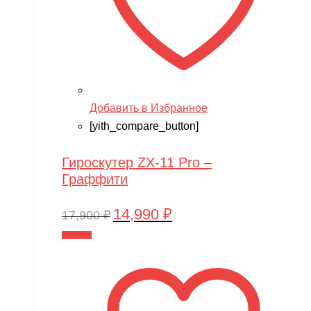
Добавить в Избранное
[yith_compare_button]
Гироскутер ZX-11 Pro –
Граффити
14,990
₽
Первоначальная
Текущая
17,900
₽
цена
цена:
В корзину
составляла
14,990 ₽.
17,900 ₽.