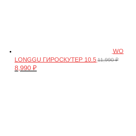
WO
LONGGU ГИРОСКУТЕР 10.5
11,990
₽
8,990
₽
Первоначальная
Текущая
цена
цена:
составляла
8,990 ₽.
11,990 ₽.