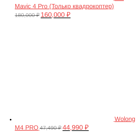
Mavic 4 Pro (Только квадрокоптер)
160,000
₽
Первоначальная
Текущая
180,000
₽
цена
цена:
составляла
160,000 ₽.
180,000 ₽.
Wolong
44,990
₽
M4 PRO
Первоначальная
Текущая
47,490
₽
цена
цена: