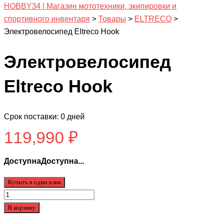
HOBBY34 | Магазин мототехники, экипировки и
спортивного инвентаря
>
Товары
>
ELTRECO
>
Электровелосипед Eltreco Hook
Электровелосипед
Eltreco Hook
Срок поставки: 0 дней
119,990
₽
ДоступнаДоступна...
Купить в один клик
Количество
товара
В корзину