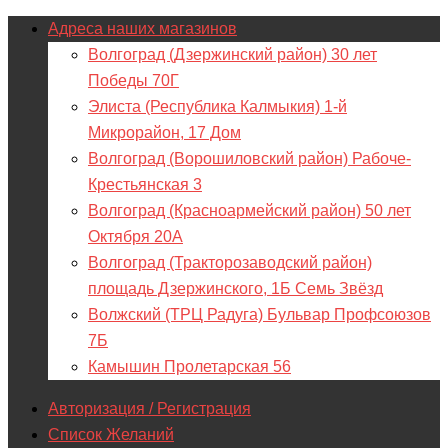
Адреса наших магазинов
Волгоград (Дзержинский район) 30 лет
Победы 70Г
Элиста (Республика Калмыкия) 1-й
Микрорайон, 17 Дом
Волгоград (Ворошиловский район) Рабоче-
Крестьянская 3
Волгоград (Красноармейский район) 50 лет
Октября 20А
Волгоград (Тракторозаводский район)
площадь Дзержинского, 1Б Семь Звёзд
Волжский (ТРЦ Радуга) Бульвар Профсоюзов
7Б
Камышин Пролетарская 56
Авторизация / Регистрация
Список Желаний