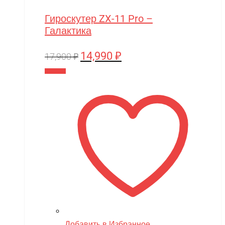
Гироскутер ZX-11 Pro –
Галактика
14,990
₽
Первоначальная
Текущая
17,900
₽
цена
цена:
В корзину
составляла
14,990 ₽.
17,900 ₽.
Добавить в Избранное