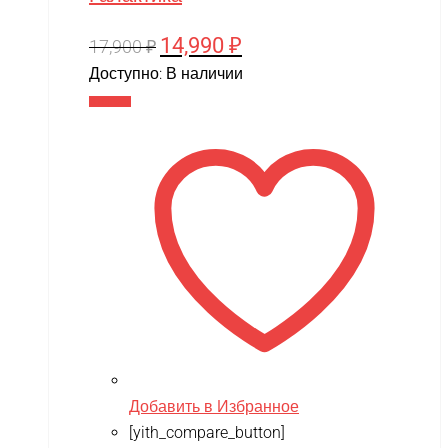
14,990
₽
Первоначальная
Текущая
17,900
₽
цена
цена:
Доступно:
В наличии
составляла
14,990 ₽.
В корзину
17,900 ₽.
Добавить в Избранное
[yith_compare_button]