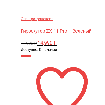
Электротранспорт
Гироскутер ZX-11 Pro – Зеленый
14,990
₽
Первоначальная
Текущая
17,900
₽
цена
цена:
Доступно:
В наличии
составляла
14,990 ₽.
В корзину
17,900 ₽.