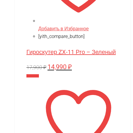
Добавить в Избранное
[yith_compare_button]
Гироскутер ZX-11 Pro – Зеленый
14,990
₽
Первоначальная
Текущая
17,900
₽
цена
цена:
В корзину
составляла
14,990 ₽.
17,900 ₽.