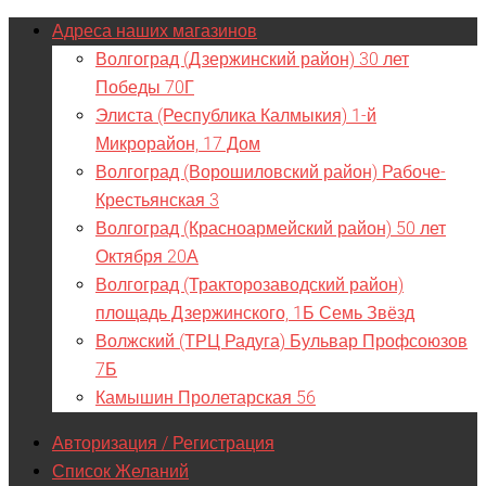
Адреса наших магазинов
Волгоград (Дзержинский район) 30 лет
Победы 70Г
Элиста (Республика Калмыкия) 1-й
Микрорайон, 17 Дом
Волгоград (Ворошиловский район) Рабоче-
Крестьянская 3
Волгоград (Красноармейский район) 50 лет
Октября 20А
Волгоград (Тракторозаводский район)
площадь Дзержинского, 1Б Семь Звёзд
Волжский (ТРЦ Радуга) Бульвар Профсоюзов
7Б
Камышин Пролетарская 56
Авторизация / Регистрация
Список Желаний