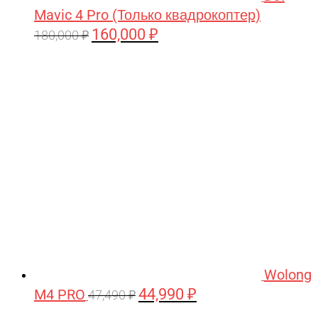
Mavic 4 Pro (Только квадрокоптер)
160,000
₽
Первоначальная
Текущая
180,000
₽
цена
цена:
составляла
160,000 ₽.
180,000 ₽.
Wolong
44,990
₽
M4 PRO
Первоначальная
Текущая
47,490
₽
цена
цена: