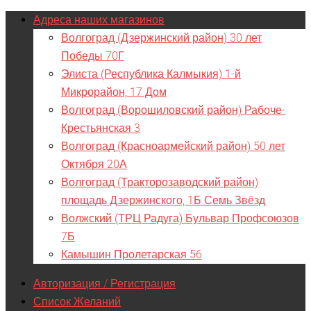
Адреса наших магазинов
Волгоград (Дзержинский район) 30 лет
Победы 70Г
Элиста (Республика Калмыкия) 1-й
Микрорайон, 17 Дом
Волгоград (Ворошиловский район) Рабоче-
Крестьянская 3
Волгоград (Красноармейский район) 50 лет
Октября 20А
Волгоград (Тракторозаводский район)
площадь Дзержинского, 1Б Семь Звёзд
Волжский (ТРЦ Радуга) Бульвар Профсоюзов
7Б
Камышин Пролетарская 56
Авторизация / Регистрация
Список Желаний