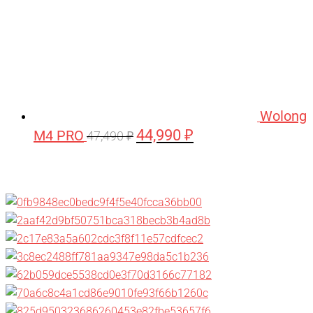
Wolong
44,990
₽
M4 PRO
Первоначальная
Текущая
47,490
₽
цена
цена:
составляла
44,990 ₽.
47,490 ₽.