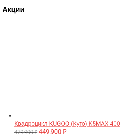
Акции
Квадроцикл KUGOO (Куго) K5MAX 400
449,900
₽
Первоначальная
Текущая
479,900
₽