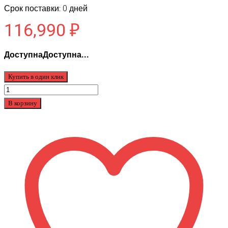
Срок поставки: 0 дней
116,990
₽
ДоступнаДоступна...
Купить в один клик
Количество
товара
В корзину
Электровелосипед
Eltreco
MULTIWATT
NEW