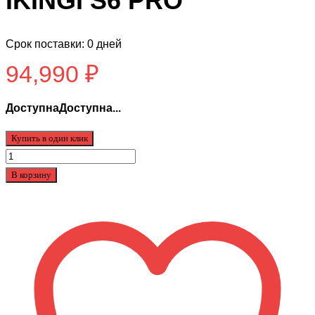
IKINGI S6 PRO
Срок поставки: 0 дней
94,990
₽
ДоступнаДоступна...
Купить в один клик
Количество
товара
В корзину
Электровелосипед
IKINGI
S6
PRO