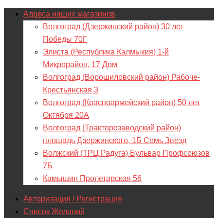
Адреса наших магазинов
Волгоград (Дзержинский район) 30 лет
Победы 70Г
Элиста (Республика Калмыкия) 1-й
Микрорайон, 17 Дом
Волгоград (Ворошиловский район) Рабоче-
Крестьянская 3
Волгоград (Красноармейский район) 50 лет
Октября 20А
Волгоград (Тракторозаводский район)
площадь Дзержинского, 1Б Семь Звёзд
Волжский (ТРЦ Радуга) Бульвар Профсоюзов
7Б
Камышин Пролетарская 56
Авторизация / Регистрация
Список Желаний