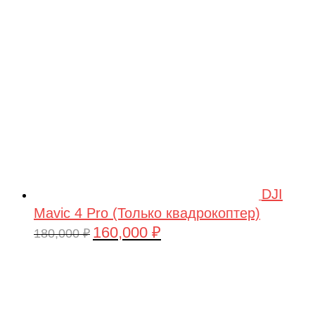
209,990 ₽.
DJI
Mavic 4 Pro (Только квадрокоптер)
160,000
₽
Первоначальная
Текущая
180,000
₽
цена
цена:
составляла
160,000 ₽.
180,000 ₽.