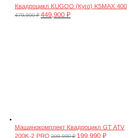
Квадроцикл KUGOO (Куго) K5MAX 400
449,900
₽
Первоначальная
Текущая
479,900
₽
цена
цена:
составляла
449,900 ₽.
479,900 ₽.
Машинокомплект Квадроцикл GT ATV
199,990
₽
200K-2 PRO
Первоначальная
Текущая
209,990
₽