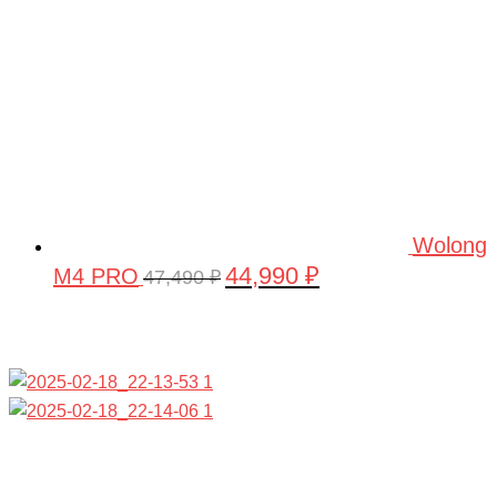
Wolong
44,990
₽
M4 PRO
Первоначальная
Текущая
47,490
₽
цена
цена:
составляла
44,990 ₽.
47,490 ₽.