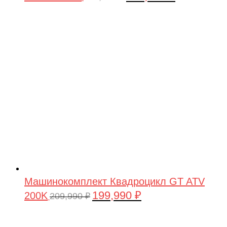
цена
цена:
составляла
199,990 ₽.
209,990 ₽.
Машинокомплект Квадроцикл GT ATV
199,990
₽
200K
Первоначальная
Текущая
209,990
₽
цена
цена:
составляла
199,990 ₽.