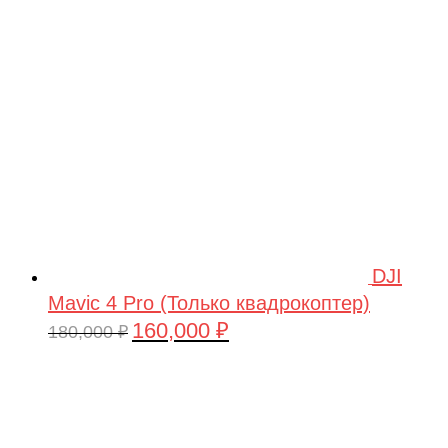
209,990 ₽.
DJI
Mavic 4 Pro (Только квадрокоптер)
160,000
₽
Первоначальная
Текущая
180,000
₽
цена
цена:
составляла
160,000 ₽.
180,000 ₽.