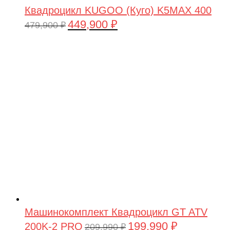
Квадроцикл KUGOO (Куго) K5MAX 400
449,900
₽
Первоначальная
Текущая
479,900
₽
цена
цена:
составляла
449,900 ₽.
479,900 ₽.
Машинокомплект Квадроцикл GT ATV
199,990
₽
200K-2 PRO
Первоначальная
Текущая
209,990
₽