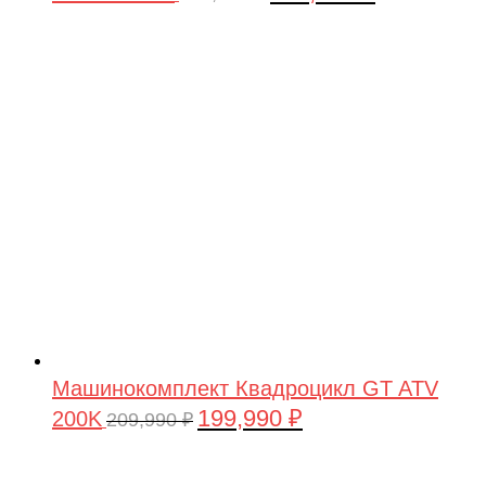
цена
цена:
составляла
199,990 ₽.
209,990 ₽.
Машинокомплект Квадроцикл GT ATV
199,990
₽
200K
Первоначальная
Текущая
209,990
₽
цена
цена:
составляла
199,990 ₽.