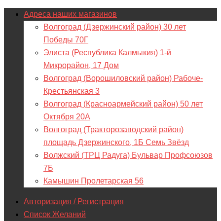
Адреса наших магазинов
Волгоград (Дзержинский район) 30 лет
Победы 70Г
Элиста (Республика Калмыкия) 1-й
Микрорайон, 17 Дом
Волгоград (Ворошиловский район) Рабоче-
Крестьянская 3
Волгоград (Красноармейский район) 50 лет
Октября 20А
Волгоград (Тракторозаводский район)
площадь Дзержинского, 1Б Семь Звёзд
Волжский (ТРЦ Радуга) Бульвар Профсоюзов
7Б
Камышин Пролетарская 56
Авторизация / Регистрация
Список Желаний