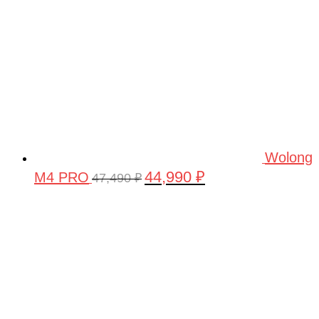
Wolong
44,990
₽
M4 PRO
Первоначальная
Текущая
47,490
₽
цена
цена:
составляла
44,990 ₽.
47,490 ₽.