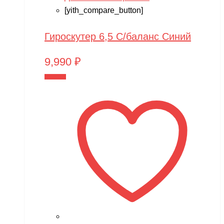
[yith_compare_button]
Гироскутер 6,5 С/баланс Синий
9,990
₽
В корзину