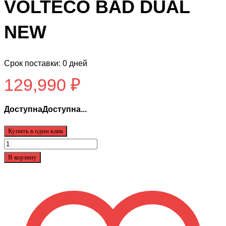
VOLTECO BAD DUAL
NEW
Срок поставки: 0 дней
129,990
₽
ДоступнаДоступна...
Купить в один клик
Количество
товара
В корзину
Электровелосипед
VOLTECO
BAD
DUAL
NEW