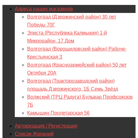
Адреса наших магазинов
Волгоград (Дзержинский район) 30 лет
Победы 70Г
Элиста (Республика Калмыкия) 1-й
Микрорайон, 17 Дом
Волгоград (Ворошиловский район) Рабоче-
Крестьянская 3
Волгоград (Красноармейский район) 50 лет
Октября 20А
Волгоград (Тракторозаводский район)
площадь Дзержинского, 1Б Семь Звёзд
Волжский (ТРЦ Радуга) Бульвар Профсоюзов
7Б
Камышин Пролетарская 56
Авторизация / Регистрация
Список Желаний