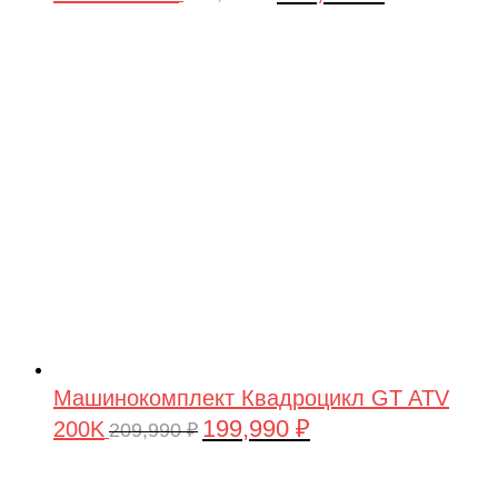
цена
цена:
составляла
199,990 ₽.
209,990 ₽.
Машинокомплект Квадроцикл GT ATV
199,990
₽
200K
Первоначальная
Текущая
209,990
₽
цена
цена:
составляла
199,990 ₽.