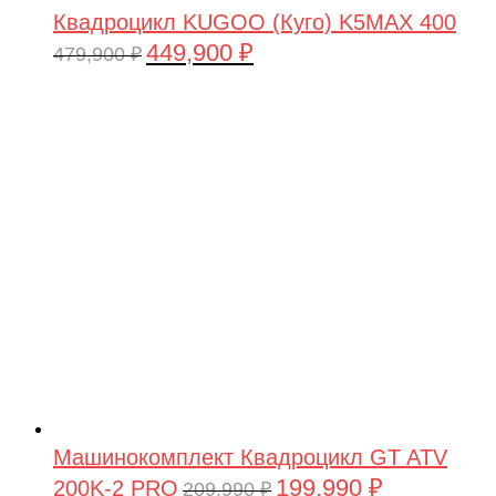
Квадроцикл KUGOO (Куго) K5MAX 400
449,900
₽
Первоначальная
Текущая
479,900
₽
цена
цена:
составляла
449,900 ₽.
479,900 ₽.
Машинокомплект Квадроцикл GT ATV
199,990
₽
200K-2 PRO
Первоначальная
Текущая
209,990
₽