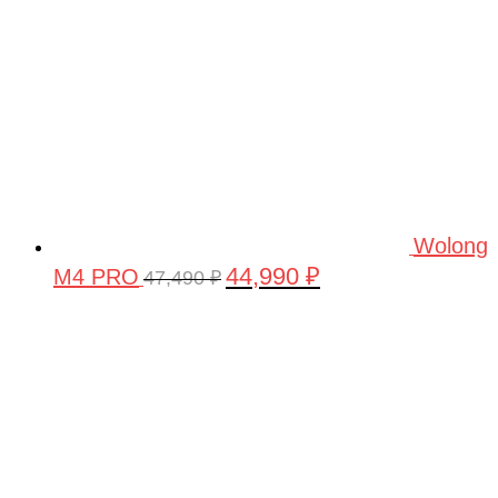
Wolong
44,990
₽
M4 PRO
Первоначальная
Текущая
47,490
₽
цена
цена:
составляла
44,990 ₽.
47,490 ₽.