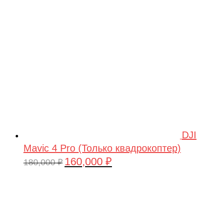
209,990 ₽.
DJI
Mavic 4 Pro (Только квадрокоптер)
160,000
₽
Первоначальная
Текущая
180,000
₽
цена
цена:
составляла
160,000 ₽.
180,000 ₽.