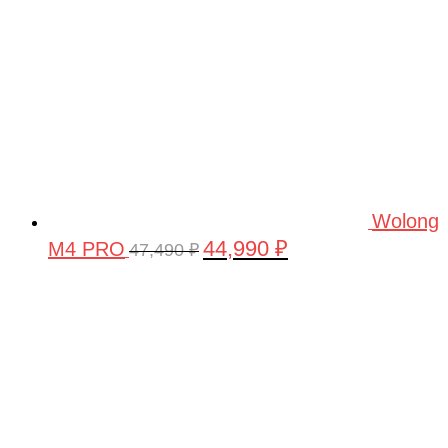
Wolong
44,990
₽
M4 PRO
Первоначальная
Текущая
47,490
₽
цена
цена:
составляла
44,990 ₽.
47,490 ₽.