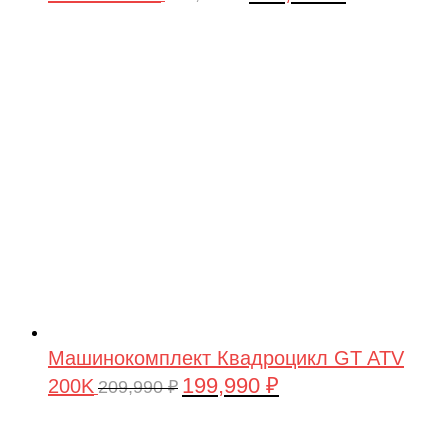
цена
цена:
составляла
199,990 ₽.
209,990 ₽.
Машинокомплект Квадроцикл GT ATV
199,990
₽
200K
Первоначальная
Текущая
209,990
₽
цена
цена:
составляла
199,990 ₽.