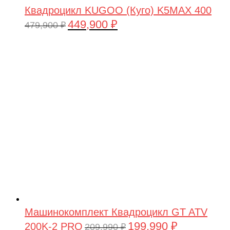
Квадроцикл KUGOO (Куго) K5MAX 400
449,900
₽
Первоначальная
Текущая
479,900
₽
цена
цена:
составляла
449,900 ₽.
479,900 ₽.
Машинокомплект Квадроцикл GT ATV
199,990
₽
200K-2 PRO
Первоначальная
Текущая
209,990
₽