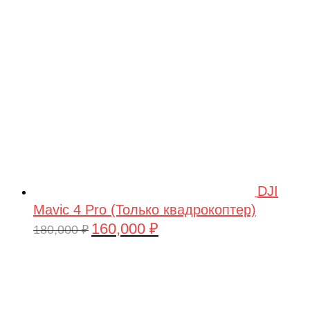
209,990 ₽.
DJI
Mavic 4 Pro (Только квадрокоптер)
160,000
₽
Первоначальная
Текущая
180,000
₽
цена
цена:
составляла
160,000 ₽.
180,000 ₽.