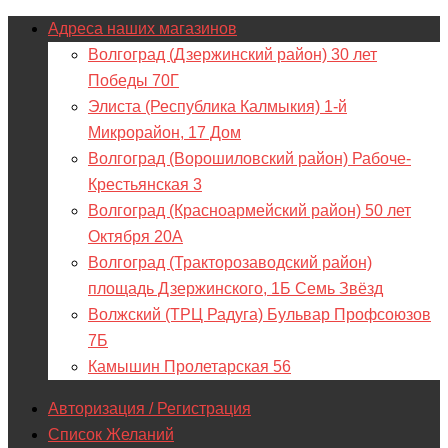
Адреса наших магазинов
Волгоград (Дзержинский район) 30 лет
Победы 70Г
Элиста (Республика Калмыкия) 1-й
Микрорайон, 17 Дом
Волгоград (Ворошиловский район) Рабоче-
Крестьянская 3
Волгоград (Красноармейский район) 50 лет
Октября 20А
Волгоград (Тракторозаводский район)
площадь Дзержинского, 1Б Семь Звёзд
Волжский (ТРЦ Радуга) Бульвар Профсоюзов
7Б
Камышин Пролетарская 56
Авторизация / Регистрация
Список Желаний