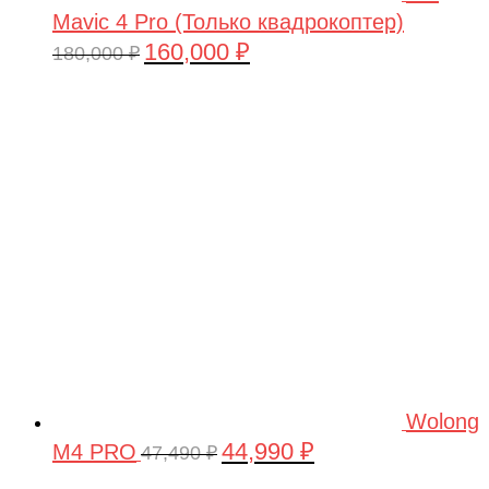
Mavic 4 Pro (Только квадрокоптер)
160,000
₽
Первоначальная
Текущая
180,000
₽
цена
цена:
составляла
160,000 ₽.
180,000 ₽.
Wolong
44,990
₽
M4 PRO
Первоначальная
Текущая
47,490
₽
цена
цена: