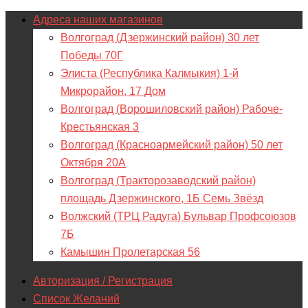
Адреса наших магазинов
Волгоград (Дзержинский район) 30 лет
Победы 70Г
Элиста (Республика Калмыкия) 1-й
Микрорайон, 17 Дом
Волгоград (Ворошиловский район) Рабоче-
Крестьянская 3
Волгоград (Красноармейский район) 50 лет
Октября 20А
Волгоград (Тракторозаводский район)
площадь Дзержинского, 1Б Семь Звёзд
Волжский (ТРЦ Радуга) Бульвар Профсоюзов
7Б
Камышин Пролетарская 56
Авторизация / Регистрация
Список Желаний