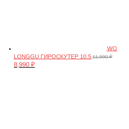
WO
LONGGU ГИРОСКУТЕР 10.5
11,990
₽
8,990
₽
Первоначальная
Текущая
цена
цена:
составляла
8,990 ₽.
11,990 ₽.