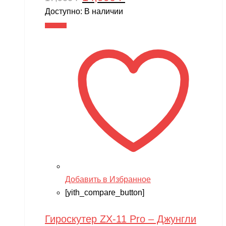
цена
цена:
Доступно:
В наличии
составляла
14,990 ₽.
В корзину
17,900 ₽.
Добавить в Избранное
[yith_compare_button]
Гироскутер ZX-11 Pro – Джунгли