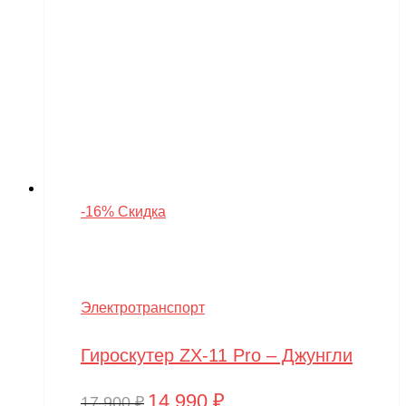
-16% Скидка
Электротранспорт
Гироскутер ZX-11 Pro – Джунгли
14,990
₽
Первоначальная
Текущая
17,900
₽