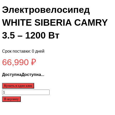
Электровелосипед
WHITE SIBERIA CAMRY
3.5 – 1200 Вт
Срок поставки: 0 дней
66,990
₽
ДоступнаДоступна...
Купить в один клик
Количество
товара
В корзину
Электровелосипед
WHITE