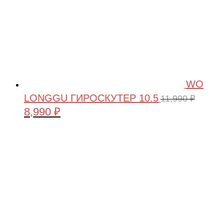
WO
LONGGU ГИРОСКУТЕР 10.5
11,990
₽
8,990
₽
Первоначальная
Текущая
цена
цена:
составляла
8,990 ₽.
11,990 ₽.