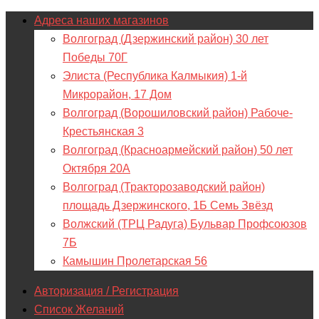
Адреса наших магазинов
Волгоград (Дзержинский район) 30 лет
Победы 70Г
Элиста (Республика Калмыкия) 1-й
Микрорайон, 17 Дом
Волгоград (Ворошиловский район) Рабоче-
Крестьянская 3
Волгоград (Красноармейский район) 50 лет
Октября 20А
Волгоград (Тракторозаводский район)
площадь Дзержинского, 1Б Семь Звёзд
Волжский (ТРЦ Радуга) Бульвар Профсоюзов
7Б
Камышин Пролетарская 56
Авторизация / Регистрация
Список Желаний