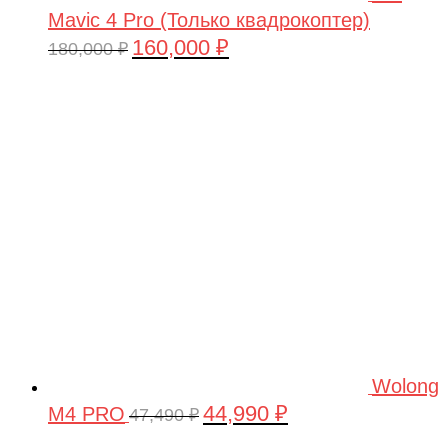
Mavic 4 Pro (Только квадрокоптер)
160,000
₽
Первоначальная
Текущая
180,000
₽
цена
цена:
составляла
160,000 ₽.
180,000 ₽.
Wolong
44,990
₽
M4 PRO
Первоначальная
Текущая
47,490
₽
цена
цена: