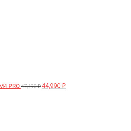
цена
цена:
составляла
44,990 ₽.
47,490 ₽.
44,990
₽
 M4 PRO
47,490
₽