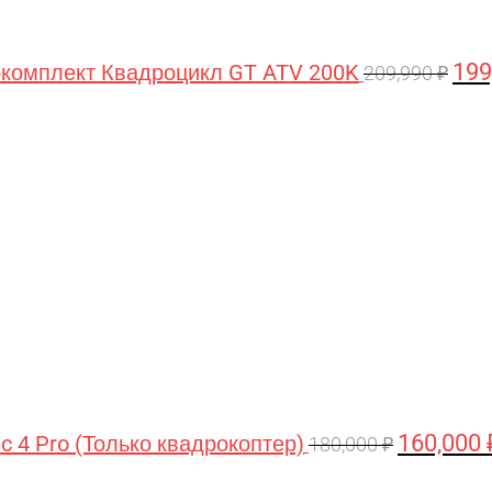
199
комплект Квадроцикл GT ATV 200K
209,990
₽
Первонача
цена
составляла
180,000 ₽.
160,000
ic 4 Pro (Только квадрокоптер)
180,000
₽
Первоначальная
Текущая