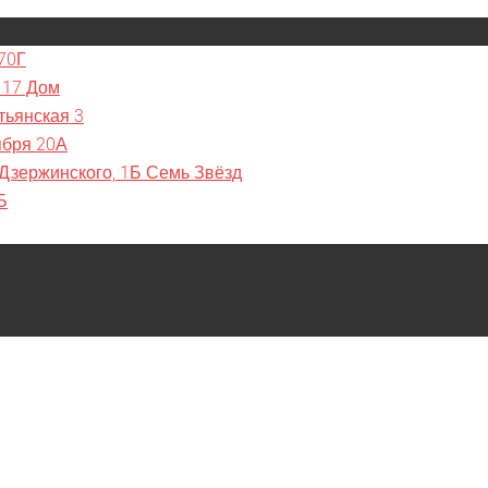
70Г
 17 Дом
тьянская 3
ября 20А
 Дзержинского, 1Б Семь Звёзд
Б