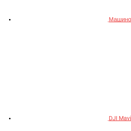
Машино
DJI Mav