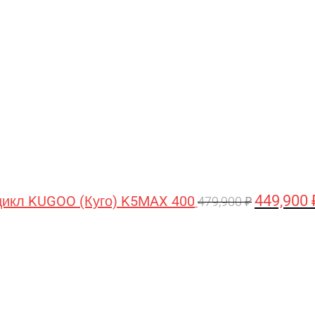
цена
составляла
479,900 ₽.
449,900
икл KUGOO (Куго) K5MAX 400
479,900
₽