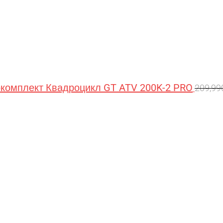
омплект Квадроцикл GT ATV 200K-2 PRO
209,9
Перв
цена
сост
209,9