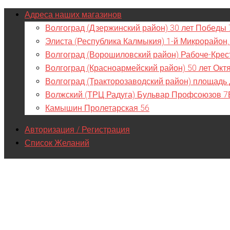
Адреса наших магазинов
Волгоград (Дзержинский район) 30 лет Победы 
Элиста (Республика Калмыкия) 1-й Микрорайон,
Волгоград (Ворошиловский район) Рабоче-Крес
Волгоград (Красноармейский район) 50 лет Окт
Волгоград (Тракторозаводский район) площадь
Волжский (ТРЦ Радуга) Бульвар Профсоюзов 7
Камышин Пролетарская 56
Авторизация / Регистрация
Список Желаний