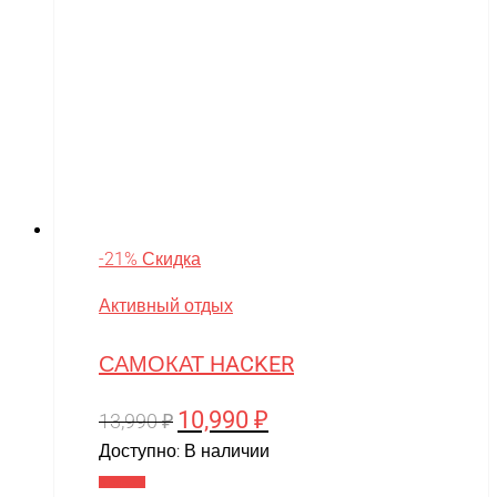
-21% Скидка
Активный отдых
САМОКАТ HACKER
10,990
₽
Первоначальная
Текущая
13,990
₽
цена
цена:
Доступно:
В наличии
составляла
10,990 ₽.
В корзину