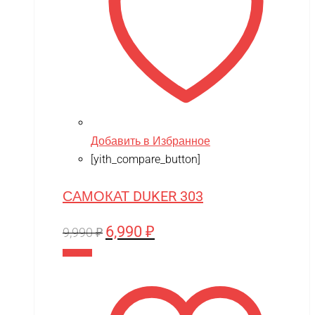
Добавить в Избранное
[yith_compare_button]
САМОКАТ DUKER 303
6,990
₽
Первоначальная
Текущая
9,990
₽
цена
цена:
В корзину
составляла
6,990 ₽.
9,990 ₽.