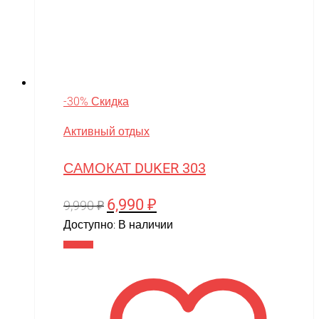
-30% Скидка
Активный отдых
САМОКАТ DUKER 303
6,990
₽
Первоначальная
Текущая
9,990
₽
цена
цена:
Доступно:
В наличии
составляла
6,990 ₽.
В корзину
9,990 ₽.