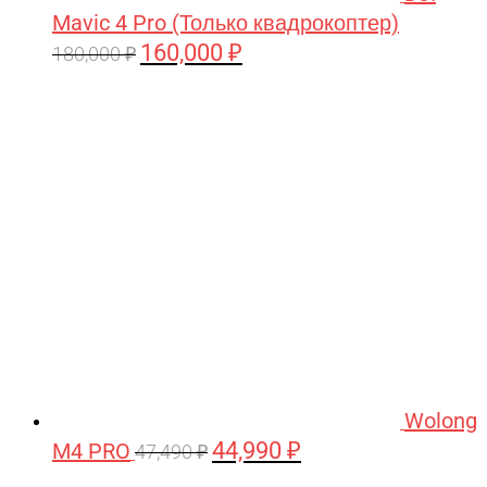
Mavic 4 Pro (Только квадрокоптер)
160,000
₽
Первоначальная
Текущая
180,000
₽
цена
цена:
составляла
160,000 ₽.
180,000 ₽.
Wolong
44,990
₽
M4 PRO
Первоначальная
Текущая
47,490
₽
цена
цена: