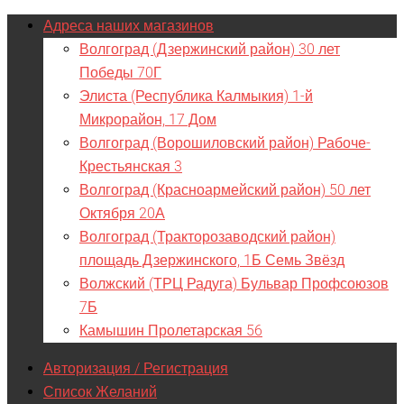
Адреса наших магазинов
Волгоград (Дзержинский район) 30 лет
Победы 70Г
Элиста (Республика Калмыкия) 1-й
Микрорайон, 17 Дом
Волгоград (Ворошиловский район) Рабоче-
Крестьянская 3
Волгоград (Красноармейский район) 50 лет
Октября 20А
Волгоград (Тракторозаводский район)
площадь Дзержинского, 1Б Семь Звёзд
Волжский (ТРЦ Радуга) Бульвар Профсоюзов
7Б
Камышин Пролетарская 56
Авторизация / Регистрация
Список Желаний