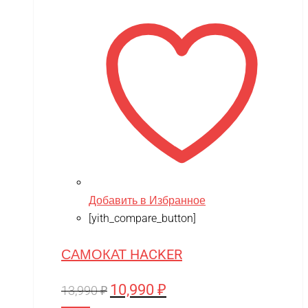
13,990 ₽.
Добавить в Избранное
[yith_compare_button]
САМОКАТ HACKER
10,990
₽
Первоначальная
Текущая
13,990
₽
цена
цена: