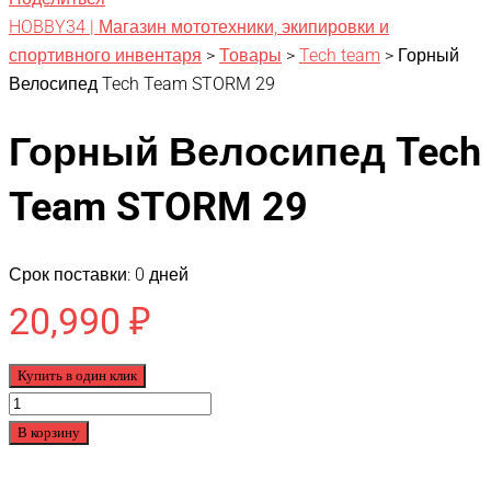
HOBBY34 | Магазин мототехники, экипировки и
спортивного инвентаря
>
Товары
>
Tech team
>
Горный
Велосипед Tech Team STORM 29
Горный Велосипед Tech
Team STORM 29
Срок поставки: 0 дней
20,990
₽
Купить в один клик
Количество
товара
В корзину
Горный
Велосипед