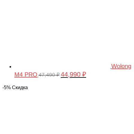
Wolong
44,990
₽
M4 PRO
Первоначальная
Текущая
47,490
₽
цена
цена:
-5% Скидка
составляла
44,990 ₽.
47,490 ₽.