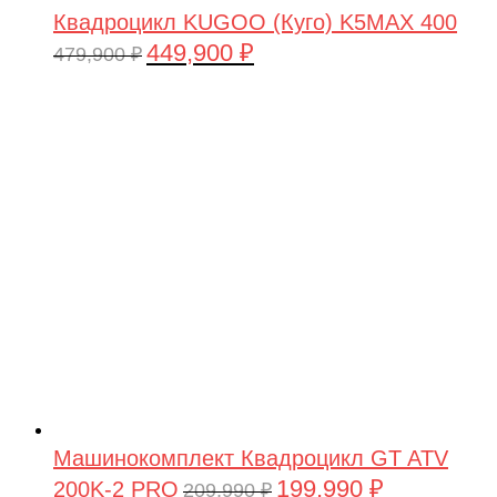
Квадроцикл KUGOO (Куго) K5MAX 400
449,900
₽
Первоначальная
Текущая
479,900
₽
цена
цена:
составляла
449,900 ₽.
479,900 ₽.
Машинокомплект Квадроцикл GT ATV
199,990
₽
200K-2 PRO
Первоначальная
Текущая
209,990
₽