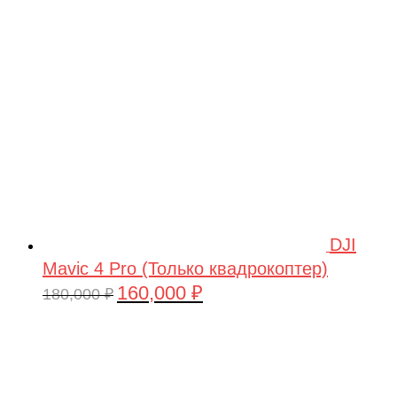
209,990 ₽.
DJI
Mavic 4 Pro (Только квадрокоптер)
160,000
₽
Первоначальная
Текущая
180,000
₽
цена
цена:
составляла
160,000 ₽.
180,000 ₽.