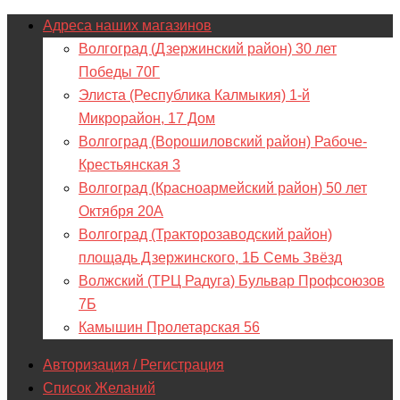
Адреса наших магазинов
Волгоград (Дзержинский район) 30 лет
Победы 70Г
Элиста (Республика Калмыкия) 1-й
Микрорайон, 17 Дом
Волгоград (Ворошиловский район) Рабоче-
Крестьянская 3
Волгоград (Красноармейский район) 50 лет
Октября 20А
Волгоград (Тракторозаводский район)
площадь Дзержинского, 1Б Семь Звёзд
Волжский (ТРЦ Радуга) Бульвар Профсоюзов
7Б
Камышин Пролетарская 56
Авторизация / Регистрация
Список Желаний