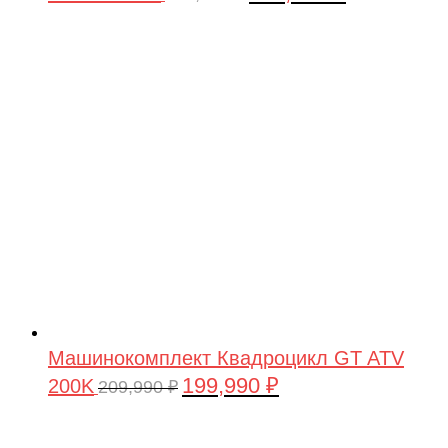
цена
цена:
составляла
199,990 ₽.
209,990 ₽.
Машинокомплект Квадроцикл GT ATV
199,990
₽
200K
Первоначальная
Текущая
209,990
₽
цена
цена:
составляла
199,990 ₽.